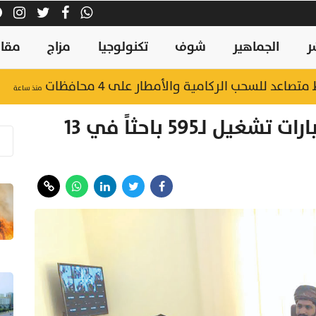
ر
الجماهير
شوف
تكنولوجيا
مزاج
مقال
متصاعد للسحب الركامية والأمطار على 4 محافظات
منذ ساعة
«القوى العاملة»: إجراء اختبارات تشغيل لـ595 باحثاً في 13