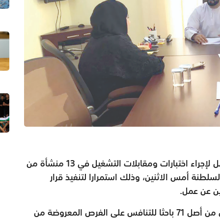
استقبلت وزارة القوى العاملة 595 باحثا عن عمل لإجراء اختبارات ومقابلات التشغيل في 13 منشأة من
نة أمس الاثنين، وذلك استمرارا لتنفيذ قرار
واستقبلت دائرة عمل البريمي 43 باحثا عن عمل من أصل 71 باحثا للتنافس على الفرص المعروضة من