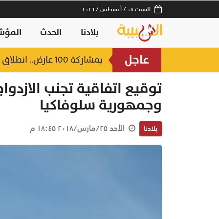
السبت ٠٨ / أغسطس / ٢٠٢٦
بلادنا
الحدث
المؤش
عاجل
بمشاركة 100 عارض.. انطلاق ملتقى ومعرض الأمن الغذائي 2026 بصلالة بعد غدٍ
منذ ساعة
توقيع اتفاقية تجنب الازدوا
وجمهورية سلوفاكيا
الأحد ٢٥/مارس/٢٠١٨ ١٨:٤٥ م
بلادنا