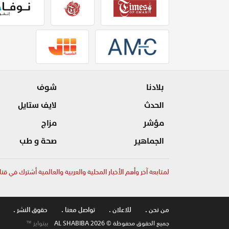
بلادنا
شوف
الحدث
لايف ستايل
مؤشر
مزاج
الجماهير
صحة و طب
لمتابعة آخر وأهم الأخبار المحلية والعربية والعالمية أشترك في قنا
من نحن .
للاعلان .
تواصل معنا .
حقوق النشر .
جميع الحقوق محفوظة © AL SHABIBA 2026
بيتوايز ™