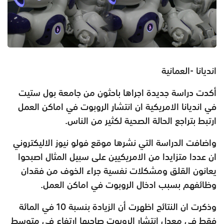
انديانا -العمانية
أكدت دراسة جديدة اجراها باحثون من جامعة بول ستيت
في انديانا الامريكية ان انتشار الروبوت في اماكن العمل
ارتبط بتراجع الحالة الصحية لكثير من الناس.
واضافت الدراسة التي نشرها موقع فولو نيوز الاليكتروني
ان عددا متزايدا من الامريكيين على سبيل المثال اصبحوا
يعانون القلق ومشكلات نفسية جراء الخوف من فقدان
وظائفهم بسبب ادخال الروبوت في اماكن العمل.
وذكرت ان النتائج اظهرت أن الزيادة بنسبة 10 في المائة
فقط في معدل انتشار الروبوت صاحبها ارتفاع في متوسط ​​