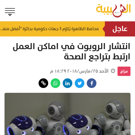
عاجل
لتطوير البنى الأساسية.. "الثروة الزراعية" توقع اتفاقية التصميم والإشراف لمدينة الصناعات السمكية
محافظ الظاهرة يُكرّم 3 جهات حكومية بجائزة "أفضل منفذ تقديم خدمة" لعام 2025
منذ ٢١ ساعة
منذ ٢١ ساعة
انتشار الروبوت في اماكن العمل
ارتبط بتراجع الصحة
الأحد ٢٥/مارس/٢٠١٨ ١٨:٢٩ م
مزاج