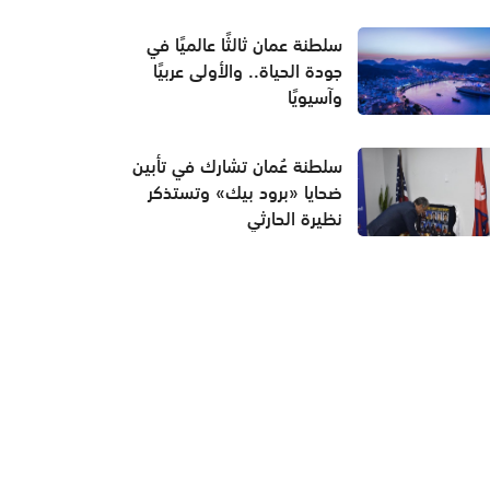
سلطنة عمان ثالثًا عالميًا في
جودة الحياة.. والأولى عربيًا
وآسيويًا
سلطنة عُمان تشارك في تأبين
ضحايا «برود بيك» وتستذكر
نظيرة الحارثي