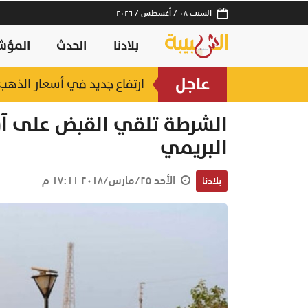
السبت ٠٨ / أغسطس / ٢٠٢٦
بلادنا
الحدث
المؤش
عاجل
ارتفاع جديد في أسعار الذهب.. وعيار 21 عند 2
الشرطة تلقي القبض على 
البريمي
الأحد ٢٥/مارس/٢٠١٨ ١٧:١١ م
بلادنا