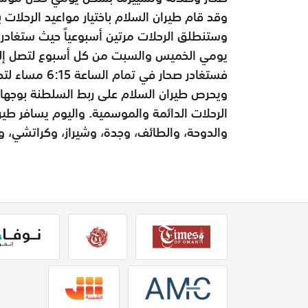
وقد قام طيران السلام باختيار مواعيد الرحلات
فستغادر صحار في تمام الساعة 6:15 مساء لتصل إلى صلالة في تمام الساعة 7:55 مساءً.
ويحرص طيران السلام على ربط السلطنة بوجه
الرحلات الدائمة والموسمية. واليوم يسافر طي
والدوحة، والطائف، وجدة، وشيراز، وكراتشي، و