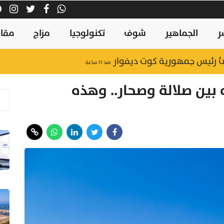
ر
الجماهير
شوف
تكنولوجيا
مزاج
مقال
نئ رئيس جمهورية كوت ديفوار
منذ ١١ ساعة
 "حماية المستهلك" تُحيل محطة وقود بالداخلية للإجراءات
 بين صلالة وصحار.. وهذه