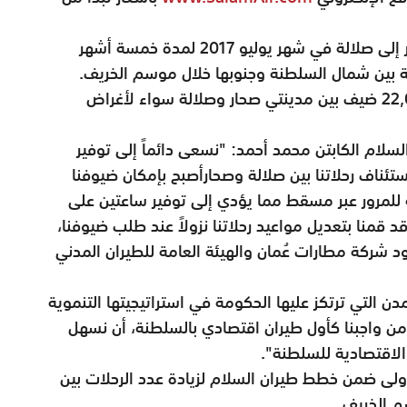
وقام طيران السلام بتسيير أول رحلاته من صحار إلى صلالة في شهر يوليو 2017 لمدة خمسة أشهر
ة بين شمال السلطنة وجنوبها خلال موسم الخريف.
ونجح الطيران الاقتصادي في نقل أكثر من 22,000 ضيف بين مدينتي صحار وصلالة سواء لأغراض
لسلام الكابتن محمد أحمد: "نسعى دائماً إلى توفير
ئناف رحلاتنا بين صلالة وصحارأصبح بإمكان ضيوفنا
ه للمرور عبر مسقط مما يؤدي إلى توفير ساعتين على
د قمنا بتعديل مواعيد رحلاتنا نزولاً عند طلب ضيوفنا،
د شركة مطارات عُمان والهيئة العامة للطيران المدني
ن التي ترتكز عليها الحكومة في استراتيجيتها التنموية
نه من واجبنا كأول طيران اقتصادي بالسلطنة، أن نسهل
 الاقتصادية للسلطنة".
ولى ضمن خطط طيران السلام لزيادة عدد الرحلات بين
 الخريف.