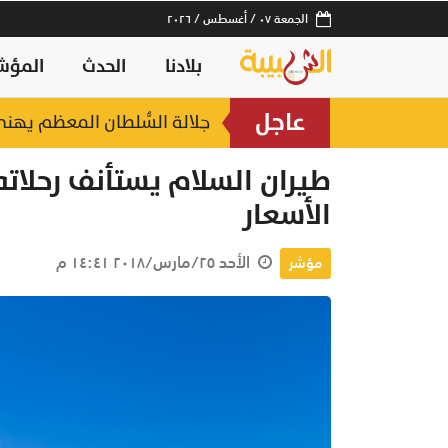
الجمعة ٠٧ / أغسطس / ٢٠٢٦
بلادنا
الحدث
المؤش
عاجل
جلالة السُّلطان المعظم يه
بسبب عدم مطابقة المواصفات..
طيران السلام يستأنف رحلاته
الأسعار
الأحد ٢٥/مارس/٢٠١٨ ١٤:٤١ م
مؤشر