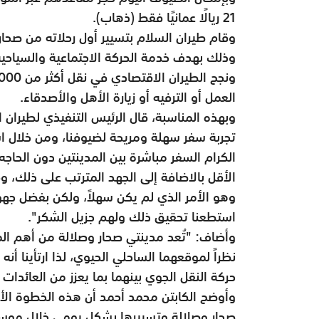
21 ريالًا عمانيًا فقط (ذهاب).
وذلك بهدف خدمة الحركة الاجتماعية والسياحي
العمل أو الترفيه أو زيارة الأهل والأصدقاء.
وبهذه المناسبة، قال الرئيس التنفيذي لطيران ا
تجربة سفر سهلة ومريحة لضيوفنا، ومن خلال است
الكرام السفر مباشرة بين المدينتين دون الحاج
الأقل بالاضافة إلى الجهد المترتب على ذلك، وق
وهو الأمر الذي لم يكن سهلاً، ولكن بفضل جهو
استطعنا تحقيق ذلك ولهم جزيل الشكر".
وأضاف: "تُعد مدينتي صحار وصلالة من أهم المد
نظراً لموقعهما الساحلي الحيوي، لذا ارتأينا أ
حركة النقل الجوي بينهما بما يعزز من العائدات
وأوضح الكابتن محمد أحمد أن هذه الخطوة الأ
صحار وصلالة وتسييرها بشكل يومي خلال موسم