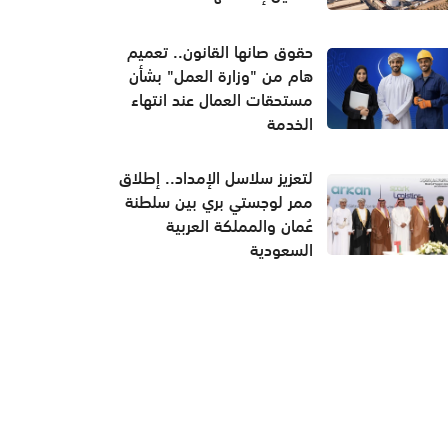
حقوق صانها القانون.. تعميم
هام من "وزارة العمل" بشأن
مستحقات العمال عند انتهاء
الخدمة
لتعزيز سلاسل الإمداد.. إطلاق
ممر لوجستي بري بين سلطنة
عُمان والمملكة العربية
السعودية