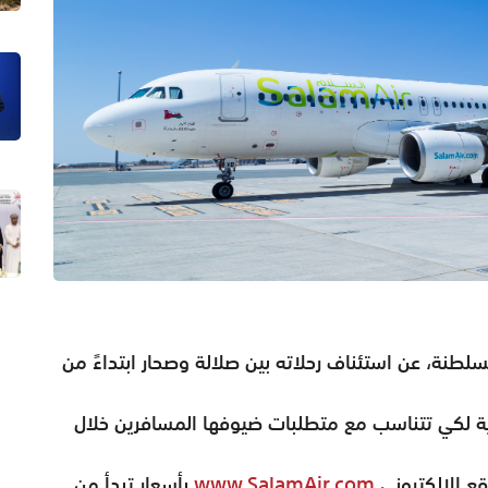
لطنة، عن استئناف رحلاته بين صلالة وصحار ابتداءً من
اية لكي تتناسب مع متطلبات ضيوفها المسافرين خلال
ع الإلكتروني
www.SalamAir.com
بأسعار تبدأ من