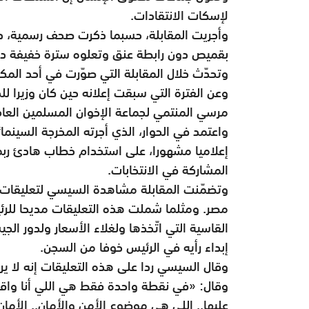
لإسكات الانتقادات.
وأجريت المقابلة، حسبما ذكرت صحف رسمية، دا
بقميص دون رابطة عنق وتعلوه سترة خفيفة دو
وتحدّث خلال المقابلة التي صوّرت في أحد الم
وعن الفترة التي سبقت إعلانه حين كان وزيرا ل
مرسي المنتمي لجماعة الإخوان المسلمين العام 2013 إثر احتجاجات حاشدة على حك
واعتمد في الحوار، الذي أجرته المخرجة السينمائ
إعلاميا مشهورا، على استخدام خطاب هادئ رب
المشاركة في الانتخابات.
وتضمّنت المقابلة مشاهدة السيسي لتعليقات
مصر. ومثلما شملت هذه التعليقات مديحا للرئي
القاسية التي اتّخذها ولغلاء الأسعار ولدور ا
إبداء رأيه في الرئيس خوفا من السجن.
وقال السيسي ردا على هذه التعليقات إنه لا ي
وقال: «في نقطة واحدة فقط هي اللي أنا واقف 
عليها.. اللي هي موضوع الأمن والأمان.. الأما