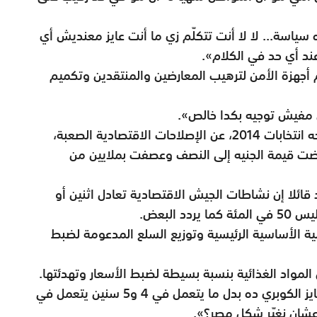
سياسة... لا لا أنت تتكلّم زي ما أنت عايز معنديش أي
د أي حد في الكلام».
 أجهزة الأمن لترهيب المعارضين والمنتقدين وتكميم
 مفيش توجيه بكدا خالص».
ودافع السيسي، الذي تولّى منصبه بعد اكتساحه انتخابات 2014، عن الإصلاحات الاقتصادية الصعبة،
ّضت قيمة الجنيه إلى النصف وعصفت بملايين من
ائلا إن نشاطات الجيش الاقتصادية تعادل اثنين أو
 البعض.
ية الأساسية الرئيسية وتوزيع السلع المدعومة لضبط
مواد الغذائية بنسبة بسيطة لضبط الأسعار وتهدئتها.
وأضاف: «بقية الأمور إدارة عمل.. أنا النهارده عايز الكوبري ده بدل ما يتعمل في 4 و5 سنين يتعمل في