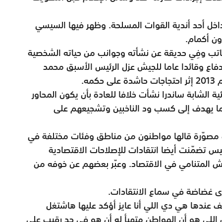
خل أحد أندية القوات المسلحة. وظهر فيها السيسي
ن أكمام.
كاتب وفِي حديقة عن نشأته وجوانب من حياته الشخصية
لدفاع وقائدا عاما للجيش عزل الرئيس الأسبق محمد
مه.
ية الشابة ساندرا نشأت خلافا للعادة بأن يكون المحاور
ما يهدف إلى كسب ود الناخبين وتشجيعهم على
 مصوّرة قالها مواطنون من مناطق وفئات مختلفة في
س تضمّنت أيضا انتقادات للإصلاحات الاقتصادية
لجيش المتنامي في الاقتصاد. وعبّر بعضهم عن خوفه من
رى غضاضة في سماع الانتقادات.
عندها هي دي اللي أنا عايز أؤكد عليها هاشتغل
ن اللي هو أن المواطن متهيأ له أن هو في حد رقيب على