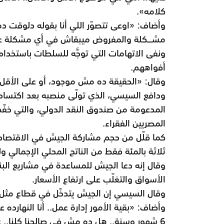
كلامه».
وأضاف: «اوعى تتصوّر اللي أنا بقوله دلوقت ده 
مشـــكلة والمفروض ميبقاش في أي مشكلة عن
ونفى الاتهامات التي توجَّه للسلطات باستخدام
أفواههم.
وقال: «الحقيقة ده مش موجود، أو على الأقل
المدعومة من صندوق النقد الدولي، والتي خف
المصريين الفقراء.
كما قلّل من حجم مشاركة الجيش في الاقتصاد ق
ثلاثة بالمئة فقط من الناتج المحلي الإجمالي وليس 50 في المئة كما يردد
وقال إنه دعا الجيش للمساعدة في مشاريع البن
الأسواق والتغلّب على ارتفاع الأسعار.
وقال السيسي إن الجيش يتدخّل في قطاع مثل ال
6 شهور وسنة.. هل ده مش في صالحنا كلنا.. عشان نغيّر شكل مصر؟».