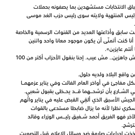
اق الانتخابات مستشهدين بما يصفونه بحملات
م الرئيس المنتهية ولايته سوى رئيس حزب الغد موسى
ت سابق وأذاعتها العديد من القنوات الرسمية والخاصة
نا كنت أتمنّى أن يكون موجود معانا واحد واتنين
نتم عايزين».
وسألته المحاورة عمّا حدث فأجاب «إحنا لسه مش جاهزين.. مش عيب. إحنا بنقول الأحزاب أكتر من 100
واقع البلاد ولديه حلول.
كل مفاجئ في أواخر العام الفائت وفي يناير عزمهمــا
ــارع بأن ترشحـــهما قـــد يحــظى بقبول شعبي.
لجيش الأسبق الذي ألقِي القبض عليه في يناير واتُهم
عسكري نظرا لأنه ما يزال ضابطا مستدعى بالقوات
آخر فهو الفريق أحمد شــفيق رئيـــس الوزراء وقائد
ترشح.
خذت إجراءات صارمة ضد وسائل الإعلام قبل التصويت