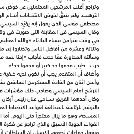
وتراجع أغلب المرشحين المحتملين عن خوض سب
الترهيب. ولم يتبقَّ لخوض الانتخــابات أمـــا
مصطفى موسى الذي يقول إنه يؤيّد السيسي.
وقال السيسي في المقابلة التي صوِّرت في وق
في وقت متزامن مساء الثلاثاء «والله العظيم أ
وتلاتة وعشرة من أفاضل الناس وتختاروا زي ما أ
حزب.. طيب قدموا حد كتير أو قدموا حد!».
وأضاف أن المتقدم يجب أن تكون لديه خلفية عن 
وأعلن اثنان من القادة العسكريين السابقين بش
الترشح أمام السيسي وصاحب ذلك مؤشرات في الش
وكان أحدهما الفريق ســـامي عنان رئيس أركان ا
بالترشح للرئاسة بالمخالفة لقواعد الانضباط ال
المسلحة، وهو ما يزال محتجزاً حتى اليوم. أما ال
القوات الجوية الأسبق والذي تراجع عن فكرة ال
وتقول جماعات لحقوق الإنسان إن السلطات اتّ