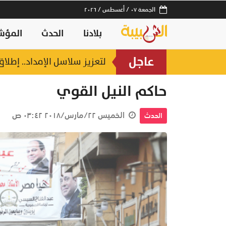
الجمعة ٠٧ / أغسطس / ٢٠٢٦
بلادنا
الحدث
المؤش
عاجل
لتعزيز سلاسل الإمداد.. إطل
منذ ساعتين
حاكم النيل القوي
الخميس ٢٢/مارس/٢٠١٨ ٠٣:٤٢ ص
الحدث