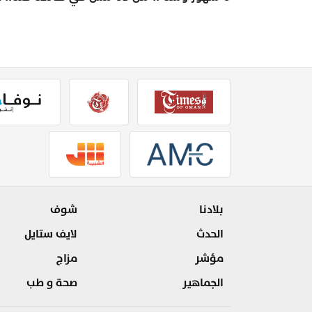
بلادنا
شوف
الحدث
لايف ستايل
مؤشر
مزاج
الجماهير
صحة و طب