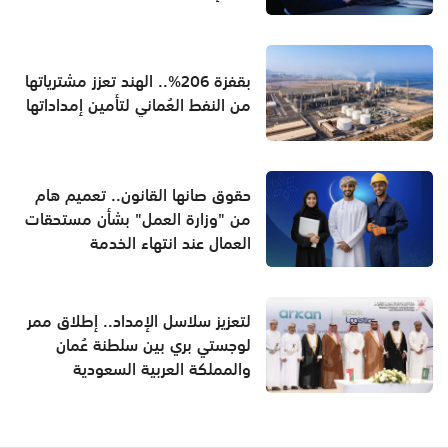
بقفزة 206%.. الهند تعزز مشترياتها
من النفط العُماني لتأمين إمداداتها
حقوق صانها القانون.. تعميم هام
من "وزارة العمل" بشأن مستحقات
العمال عند انتهاء الخدمة
لتعزيز سلاسل الإمداد.. إطلاق ممر
لوجستي بري بين سلطنة عُمان
والمملكة العربية السعودية