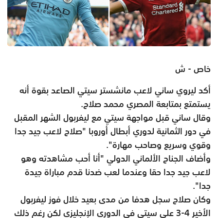
خاص - ش
أكد ليروي ساني لاعب مانشستر سيتي الصاعد بقوة أنه
يستمتع بمتابعة المصري محمد صلاح.
وقال ساني قبل مواجهة سيتي مع ليفربول الشهر المقبل
في دور الثمانية لدوري أبطال أوروبا "صلاح لاعب جيد جدا
وقوي وسريع وصاحب مهارة".
وأضاف الجناح الألماني الدولي "أنا أحب مشاهدته وهو
لاعب جيد جدا حقا وعندما لعب ضدنا قدم مباراة جيدة
جدا".
وكان صلاح سجل هدفا من مدى بعيد خلال فوز ليفربول
الأخير 4-3 على سيتي في الدوري الإنجليزي لكن رغم ذلك