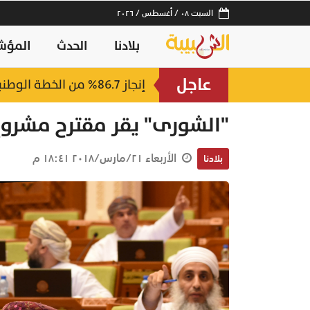
السبت ٠٨ / أغسطس / ٢٠٢٦
بلادنا
الحدث
المؤش
عاجل
إنجاز 86.7% من الخطة الوطنية.. قفزة بـ التجارة الإلكترونية في سلطنة عُمان
"الشورى" يقر مقترح مشرو
الأربعاء ٢١/مارس/٢٠١٨ ١٨:٤١ م
بلادنا