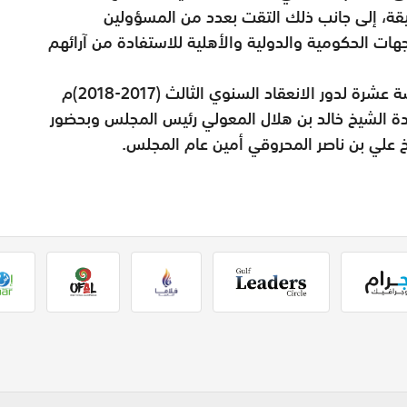
قة، إلى جانب ذلك التقت بعدد من المسؤولين
ت الحكومية والدولية والأهلية للاستفادة من آرائهم
جاء ذلك خلال جلسة المجلس الاعتيادية الخامسة عشرة لدور الانعقاد السنوي الثالث (2017-2018)م
201-2019)م، برئاسة سعادة الشيخ خالد بن هلال المعولي رئيس المجلس وبحضور
علي بن ناصر المحروقي أمين عام المجلس.