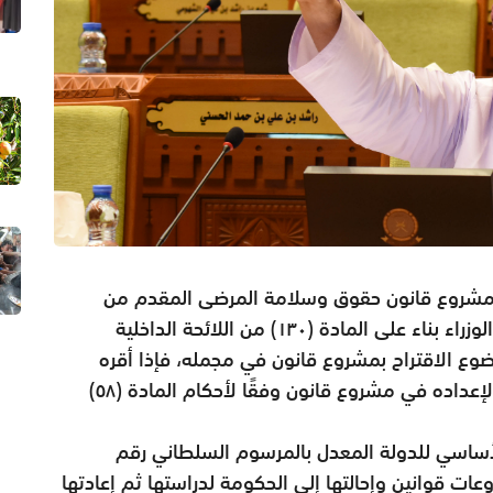
ح مشروع قانون حقوق وسلامة المرضى المقدم من
اللجنة الصحية والبيئية، وقرر إحالته إلى مجلس الوزراء بناء على المادة (١٣٠) من اللائحة الداخلية
ع الاقتراح بمشروع قانون في مجمله، فإذا أقره
بأغلبية أعضائه أحاله الرئيس إلى مجلس الوزراء لإعداده في مشروع قانون وفقًا لأحكام المادة (٥٨)
كررًا (٣٦) من النظام الأساسي للدولة المعدل بالمرسوم السلطاني رقم
شروعات قوانين وإحالتها إلى الحكومة لدراستها ثم إعادتها