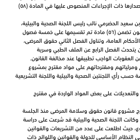
إلى المجلس، وتتبع بشأن إقرارها أو تعديلها وإصدارها ذات الإجراءات المنصوص عليها في المادة (٥٨)
 سعيد الحضرمي نائب رئيس اللجنة الصحية والبيئية،
ومقررها بالجلسة، مبينًا أن مقترح بمشروع القانون تضمن (٥٦) مادة تم تقسيمها على خمسة فصول
أحكام العامة، وتناول الفصل الثاني حقوق المرضى،
 يتحدث الفصل الرابع عن الملف الطبي وسرية
العقوبات الواجب تطبيقها عند مخالفة القانون.
ومرئياتهم ومقترحاتهم على مواد مقترح بمشروع
ة حسب رأي اللجنتين الصحية والبيئية واللجنة التشريعية
التعديلات على بعض المواد الواردة في مقترح
ترح مشروع قانون حقوق وسلامة المرضى منذ الجلسة
ث، وكانت اللجنة الصحية والبيئية قد شرعت على دراسة
وع، حيث اطلعت على عدد من التشريعات والقوانين
ى النظام الأساسي للدولة والقوانين واللوائح ذات