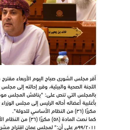
أقر مجلس الشورى صباح اليوم الأربعاء مقتر
بالمجلس التي تنص على: "يناقش المجلس موضو
مكررًا (٣٦) من النظام الأساسي للدولة".
كما نصت المادة (٥٨) م
٩٩/٢٠١١م على أن:" لمجلس عمان اقتراح م