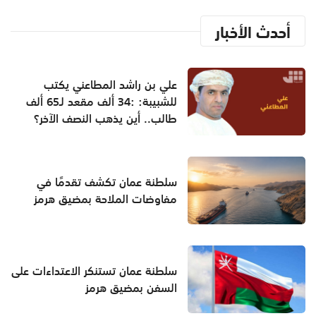
أحدث الأخبار
علي بن راشد المطاعني يكتب
للشبيبة: :34 ألف مقعد لـ65 ألف
طالب.. أين يذهب النصف الآخر؟
سلطنة عمان تكشف تقدمًا في
مفاوضات الملاحة بمضيق هرمز
سلطنة عمان تستنكر الاعتداءات على
السفن بمضيق هرمز