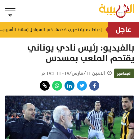
عاجل
شمل غرامات وإغلاقاً نهائياً.. "حماية المستهلك" تُعلن صدور حكم قضائي بحق مؤسستين بمسقط
إحباط عملية تهريب ضخمة.. خفر السواحل يُسقط 3 آسيويين بحوزتهم 66 كجم من الكريستال
منذ ٩ ساعات
بالفيديو: رئيس نادي يوناني
يقتحم الملعب بمسدس
الاثنين ١٢/مارس/٢٠١٨ ١٨:٢٦ م
الجماهير