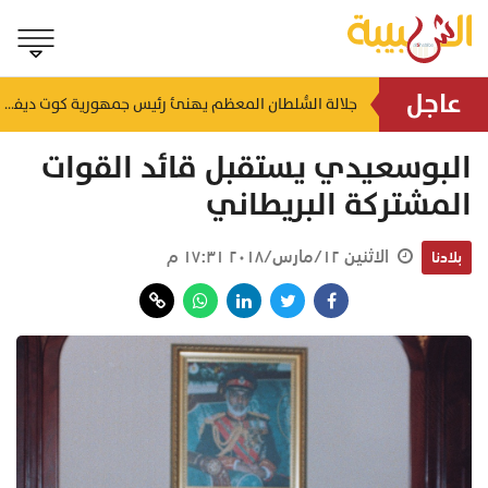
عاجل
لتعزيز سلاسل الإمداد.. إطلاق ممر لوجستي بري بين سلطنة عُمان والمملكة العربية السعودية
جلالة السُّلطان المعظم يهنئ رئيس جمهورية كوت ديفوار
منذ ٢٣ ساعة
البوسعيدي يستقبل قائد القوات
المشتركة البريطاني
الاثنين ١٢/مارس/٢٠١٨ ١٧:٣١ م
بلادنا