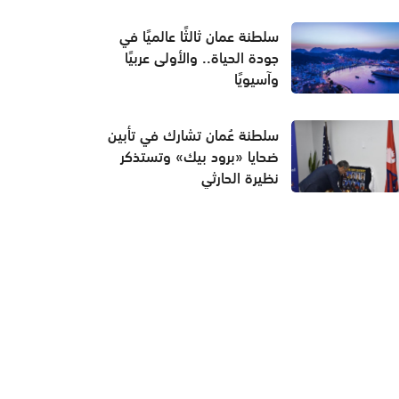
سلطنة عمان ثالثًا عالميًا في
جودة الحياة.. والأولى عربيًا
وآسيويًا
سلطنة عُمان تشارك في تأبين
ضحايا «برود بيك» وتستذكر
نظيرة الحارثي