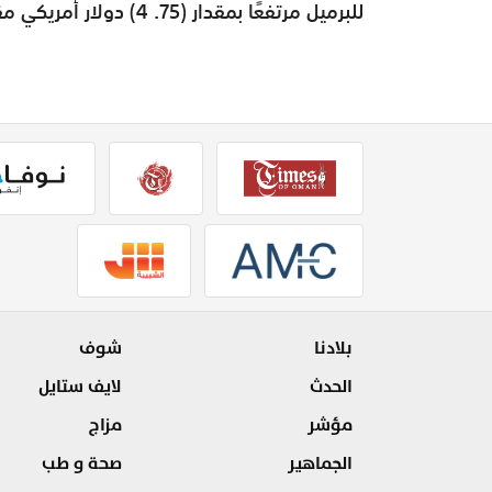
للبرميل مرتفعًا بمقدار (75. 4) دولار أمريكي مقارنة بسعر تسليم شهر فبراير الفائت.
بلادنا
شوف
الحدث
لايف ستايل
مؤشر
مزاج
الجماهير
صحة و طب