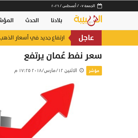
الجمعة ٠٧ / أغسطس / ٢٠٢٦
بلادنا
الحدث
المؤش
عاجل
ارتفاع جديد في أسعار الذهب.. وعيار 21 عند 2
سعر نفط عُمان يرتفع
الاثنين ١٢/مارس/٢٠١٨ ١٧:٢٥ م
مؤشر