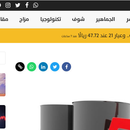
ر
الجماهير
شوف
تكنولوجيا
مزاج
مقال
47.7 ريالًا
منذ ٧ ساعات