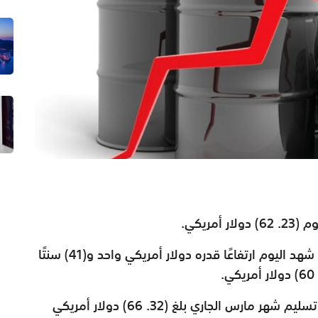
ريكي.
وافادت بورصة دبي للطاقة بأن سعر نفط عُمان شهد اليوم ارتفاعًا قدره دولار أمريكي واحد و(41) سنتًا
تجدر الإشارة إلى أن معدل سعر النفط العُماني تسليم شهر مارس الجاري بلغ (32. 66) دولار أمريكي