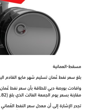
مسقط-العمانية
بلغ سعر نفط عُمان تسليم شهر مايو القادم اليوم (23. 62) دولار أم
مقارنة بسعر يوم الجمعة الفائت الذي بلغ (82. 60) دولار أمريكي.