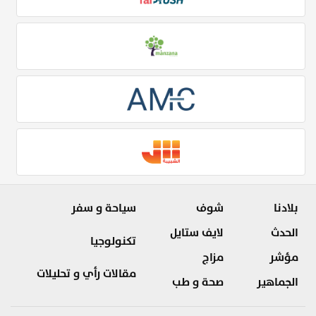
بلادنا
شوف
سياحة و سفر
الحدث
لايف ستايل
تكنولوجيا
مؤشر
مزاج
مقالات رأي و تحليلات
الجماهير
صحة و طب