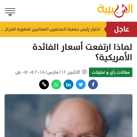
عاجل
إنجاز بحري جديد.. القبطان محمد البوسعيدي أول عُماني يقود ناقلة منتجات نفطية متوسطة المدى
اختيار رئيس جمعية الصحفيين العمانيين لعضوية المركز الدولي لمكافحة التضليل (ICCMD)
منذ ١٣ ساعة
لماذا ارتفعت أسعار الفائدة
الأمريكية؟
الاثنين ١٢/مارس/٢٠١٨ ٠٥:٠٥ ص
مقالات رأي و تحليلات