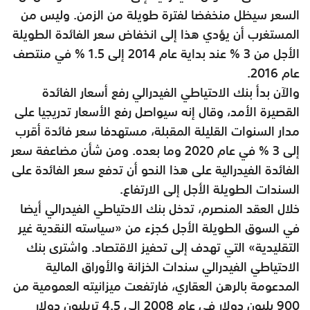
السعر سيظل منخفضا لفترة طويلة من الزمن. وليس من
المستغرب أن يؤدي هذا إلى انخفاض سعر الفائدة الطويلة
الأجل من 3 % عند بداية عام 2014 إلى 1.5 % في منتصف
عام 2016.
والآن بدأ بنك الاحتياطي الفيدرالي رفع أسعار الفائدة
القصيرة الأمد، وقال إنه سيواصل رفع الأسعار تدريجيا على
مدار السنوات القليلة المقبلة، مستهدفا سعر فائدة أقرب
إلى 3 % في عام 2020 وما بعده. ومن شأن مضاعفة سعر
الفائدة الفيدرالية على هذا النحو أن تدفع سعر الفائدة على
السندات الطويلة الأجل إلى الارتفاع.
خلال العقد المنصرم، تدخل بنك الاحتياطي الفيدرالي أيضا
في السوق الطويلة الأجل كجزء من «سياسته النقدية غير
التقليدية» التي تهدف إلى تحفيز الاقتصاد. واشترى بنك
الاحتياطي الفيدرالي سندات الخزانة والأوراق المالية
المدعومة بالرهن العقاري، فارتفعت ميزانيته العمومية من
900 بليون دولار في عام 2008 إلى 4.5 تريليون دولار