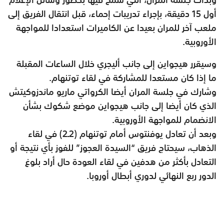
أول 15 دقيقة، بإجراء تدريبات إحماء، قبل انتقال الفريق إلى
ملعب آخر للمران بعيدا عن الكاميرات استعدادا للمواجهة
الأوروبية.
وسيقرر هيجواين إلى جانب أليجري خلال الساعات المقبلة
ما إذا كان مستعدا للمشاركة في لقاء توتنهام.
وشارك في جلسة المران أيضا الكرواتي ماريو ماندزوكيتش
الذي كان أيضا إلى جانب هيجواين موضع شكوك بشأن
الانضمام للمواجهة الأوروبية.
وبعد أن تعادل يوفنتوس أمام توتنهام (2ـ2) في لقاء
الذهاب، سيحتاج فريق “السيدة العجوز” للفوز بأي نتيجة أو
التعادل بأكثر من هدفين في لقاء العودة حال أراد بلوغ
الدور ربع النهائي لدوري أبطال أوروبا.