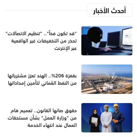
أحدث الأخبار
"قد تكون فخاً".. "تنظيم الاتصالات"
تحذر من التخفيضات غير الواقعية
عبر الإنترنت
بقفزة 206%.. الهند تعزز مشترياتها
من النفط العُماني لتأمين إمداداتها
حقوق صانها القانون.. تعميم هام
من "وزارة العمل" بشأن مستحقات
العمال عند انتهاء الخدمة