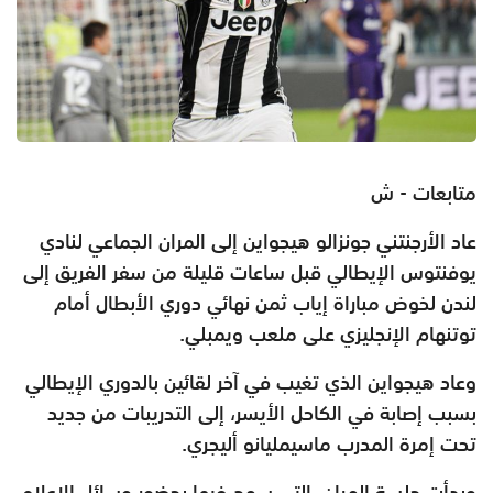
متابعات - ش
عاد الأرجنتني جونزالو هيجواين إلى المران الجماعي لنادي
يوفنتوس الإيطالي قبل ساعات قليلة من سفر الفريق إلى
لندن لخوض مباراة إياب ثمن نهائي دوري الأبطال أمام
توتنهام الإنجليزي على ملعب ويمبلي.
وعاد هيجواين الذي تغيب في آخر لقائين بالدوري الإيطالي
بسبب إصابة في الكاحل الأيسر، إلى التدريبات من جديد
تحت إمرة المدرب ماسيمليانو أليجري.
وبدأت جلسة المران، التي سمح فيها بحضور وسائل الإعلام