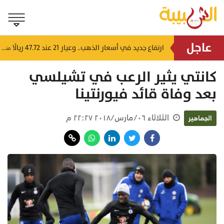
عاجل
4 إرشادات من شرطة عُمان السلطانية للقيادة في الأجواء المغبرة
ارتفاع جديد في أسعار الذهب.. وعيار 21 عند 47.72 ريالًا
منذ ٨ ساعات
منذ ٩ ساعات
كانتي يثير الرعب في تشيلسي
بعد وفاة قائد فيورنتينا
الثلاثاء ٠٦/مارس/٢٠١٨ ٢٢:٢٧ م
الجماهير