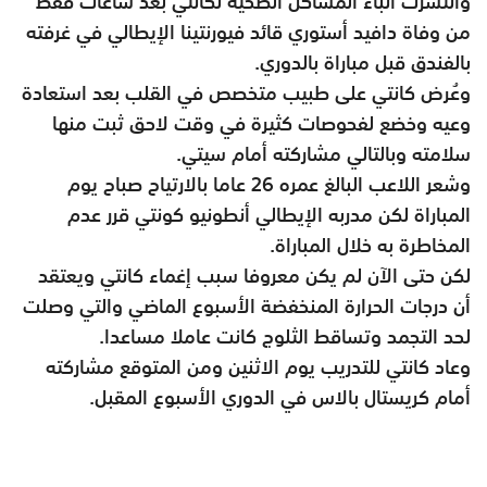
وانتشرت أنباء المشاكل الصحية لكانتي بعد ساعات فقط
من وفاة دافيد أستوري قائد فيورنتينا الإيطالي في غرفته
بالفندق قبل مباراة بالدوري.
وعُرض كانتي على طبيب متخصص في القلب بعد استعادة
وعيه وخضع لفحوصات كثيرة في وقت لاحق ثبت منها
سلامته وبالتالي مشاركته أمام سيتي.
وشعر اللاعب البالغ عمره 26 عاما بالارتياح صباح يوم
المباراة لكن مدربه الإيطالي أنطونيو كونتي قرر عدم
المخاطرة به خلال المباراة.
لكن حتى الآن لم يكن معروفا سبب إغماء كانتي ويعتقد
أن درجات الحرارة المنخفضة الأسبوع الماضي والتي وصلت
لحد التجمد وتساقط الثلوج كانت عاملا مساعدا.
وعاد كانتي للتدريب يوم الاثنين ومن المتوقع مشاركته
أمام كريستال بالاس في الدوري الأسبوع المقبل.