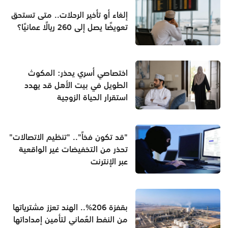
إلغاء أو تأخير الرحلات.. متى تستحق
تعويضًا يصل إلى 260 ريالًا عمانيًا؟
اختصاصي أسري يحذر: المكوث
الطويل في بيت الأهل قد يهدد
استقرار الحياة الزوجية
"قد تكون فخاً".. "تنظيم الاتصالات"
تحذر من التخفيضات غير الواقعية
عبر الإنترنت
بقفزة 206%.. الهند تعزز مشترياتها
من النفط العُماني لتأمين إمداداتها