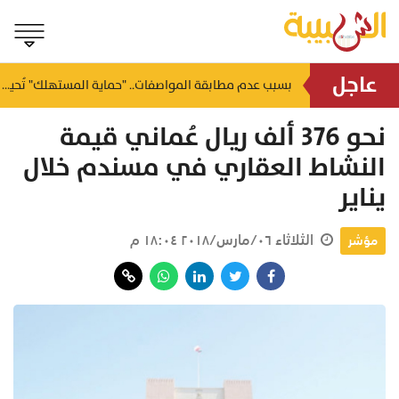
عاجل
جلالة السُّلطان المعظم يهنئ رئيس جمهورية كوت ديفوار
بسبب عدم مطابقة المواصفات.. "حماية المستهلك" تُحيل محطة وقود بالداخلية للإجراءات القانونية
منذ ٢٢ ساعة
منذ ٢٢ ساعة
نحو 376 ألف ريال عُماني قيمة
النشاط العقاري في مسندم خلال
يناير
الثلاثاء ٠٦/مارس/٢٠١٨ ١٨:٠٤ م
مؤشر