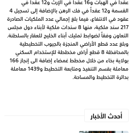
عقداً في الهبات و16 عقداً في الإرث و12 عقداً في
القسمة و12 عقداً في فك الرهن بالإضافة إلى تسجيل 4
عقود في الانتفاع، فيما بلغ إجمالي عدد الملكيات الصادرة
217 سند ملكية، منها 8 سندات ملكية لأبناء دول مجلس
التعاون وفقاً لضوابط تمليك أبناء الخليج للعقار بالسلطنة.
وبلغ عدد قطع الأراضي المنجزة بالجيوب التخطيطية
بالمحافظة 8 قطع أراض مخططة للإستخدام السكني
بولاية بخاء من خلال مخطط غمضاء إضافة الى إنجاز 166
معاملة بقسم التنفيذ ومتابعة التخطيط و1439 معاملة
بدائرة التخطيط والمساحة.
أحدث الأخبار