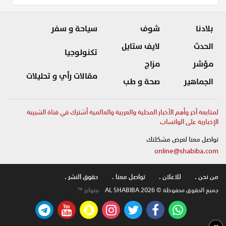
بلادنا
شوف
سياحة و سفر
الحدث
لايف ستايل
تكنولوجيا
مؤشر
مزاج
مقالات رأي و تحليلات
الجماهير
صحة و طب
لمتابعة آخر وأهم الأخبار المحلية والعربية والعالمية أشترك في قناة الشبيبة
الإخبارية على الواتساب
تواصل معنا لعرض مشكلتك
online@shabiba.com
من نحن .
للاعلان .
تواصل معنا .
حقوق النشر .
جميع الحقوق محفوظة © AL SHABIBA 2026
بيتوايز ™