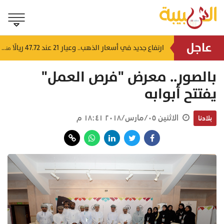
عاجل
4 إرشادات من شرطة عُمان السلطانية للقيادة في الأجواء المغبرة
ارتفاع جديد في أسعار الذهب.. وعيار 21 عند 47.72 ريالًا
منذ ٦ ساعات
منذ ٧ ساعات
بالصور.. معرض "فرص العمل"
يفتتح أبوابه
الاثنين ٠٥/مارس/٢٠١٨ ١٨:٤١ م
بلادنا