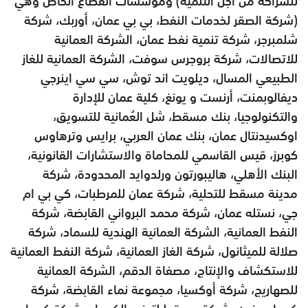
للشراكة من أجل التنمية) ومؤسسات القطاع الخاص وهي
(شركة الصقر لخدمات النفط، بي بي عمان، أوربك، شركة
شلمبرجر، شركة تنمية نفط عمان، الشركة العمانية
للاتصالات، شركة بروجرس سوفت، الشركة العمانية للغاز
الطبيعي المسال، ديلويت اند توش، سي سي اينرجي
ديفالوبمنت، أرنست و يونغ، كلية عمان للإدارة
والتكنولوجيا، بنك مسقط، شل العُمانية للتسويق،
اوكسيدنتال عمان، بنك عمان العربي، برايس وترهاوس
كوبرز، قيس القاسمي للمحاماة والاستشارات القانونية،
البنك الأهلي، هاليبورتون ورلدوايد المحدودة، شركة
مدينة مسقط للتحلية، شركة عمان للمرطبات، كي بي ام
جي، نستله عمان، شركة محمد البرواني القابضة، شركة
النفط العمانية، الشركة العمانية الهندية للسماد، شركة
صلالة للميثانول، شركة الغاز العمانية، شركة النفط العمانية
للاستكشاف والإنتاج، مصفاة الدقم، الشركة العمانية
للصهاريج، شركة أوكسيا، مجموعة نماء القابضة، شركة