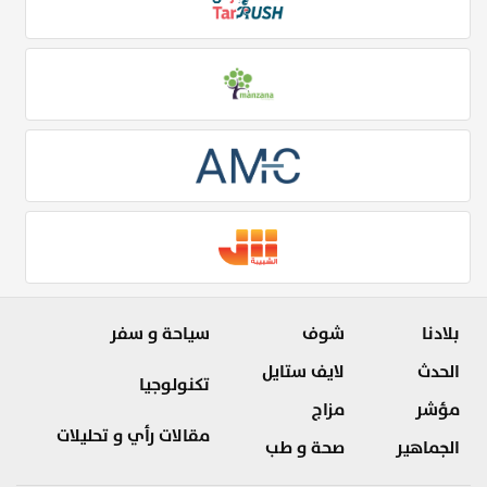
بلادنا
شوف
سياحة و سفر
الحدث
لايف ستايل
تكنولوجيا
مؤشر
مزاج
مقالات رأي و تحليلات
الجماهير
صحة و طب