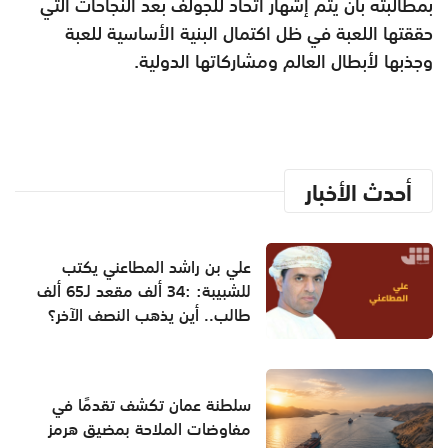
بمطالبته بأن يتم إشهار اتحاد للجولف بعد النجاحات التي
حققتها اللعبة في ظل اكتمال البنية الأساسية للعبة
وجذبها لأبطال العالم ومشاركاتها الدولية.
أحدث الأخبار
علي بن راشد المطاعني يكتب
للشبيبة: :34 ألف مقعد لـ65 ألف
طالب.. أين يذهب النصف الآخر؟
سلطنة عمان تكشف تقدمًا في
مفاوضات الملاحة بمضيق هرمز