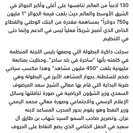
130 لاعباً من العالم تنافسوا على أغلى وأكبر الجوائز في
الشرق الأوسط والعالم حيث بلغت قيمة الجوائز "1 مليون
و750 دولاراً" بمساهمة مقدرة من البنك الوطني والقطاع
الخاص الذي أصبح شريكاً فعلياً ليس في الدعم وإنما حتى
في التنظيم.
سجلت ذاكرة البطولة التي وصفها رئيس اللجنة المنظمة
في كلمته بأنها "ساحرة في بلد ساحر"..وحظيت بمتابعة
مليونية بلغت "450 مليون مشاهد" وهذا مكسب سياحي
ضخم للسلطنة..بجوار المشاهد الأبرز في البطولة وهي
ضربة البداية التي قام بها معالي الشيخ سعد المرضوف
السعدي وزير الشؤون الرياضية في صورة تناقلتها وسائل
الإعلام الرسمي والاجتماعي وصورة معالي محمد الرمحي
وزير النفط وهو يقوم بدور المدرب المساعد لابنه
عزان..وتصريح صاحب السمو السيد شهاب بن طارق آل
سعيد في الحفل الختامي الذي يضع النقاط على الحروف