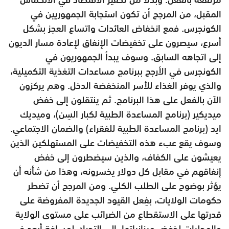
المقبل، من المرجح أن تكون استجابة الجمهوريين في
الكونجرس. فمع انخفاض العائدات واتساع العجز بشكل
أسرع، سيصرون على تخفيضات الإنفاق لإعادة مسار الديون
إلى اتجاهه السابق. وسوف يبدأ الجمهوريون في
الكونجرس في الأرجح ببرنامج مساعدات التغذية التكميلية،
والذي يوفر الغذاء للأسر المنخفضة الدخل. وهم يركزون
الآن بالفعل على هذا البرنامج. ثم ينتقلون إلى خفض
ميديكير (برنامج المساعدة الطبية لكبار السِن)، وميديك
ايد (برنامج المساعدة الطبية للفقراء) والضمان الاجتماعي.
وسوف يقع عبء هذه التخفيضات على المستهلكين الذين
يعيشون على الكفاف، والذين سيضطرون إلى خفض
إنفاقهم في مقابل كل دولار يخسرونه، وهذا من شأنه أن
يؤثر بوضوح على الطلب الكلي. ومن المرجح أن تضطر
حكومات الولايات، بفِعل القيود الجديدة المفروضة على
قدرتها على الاستقطاع من الضرائب على مستوى الولاية
والمحليات لخفض ميزانياتها، إلى التحرك لمسافة أبعد في