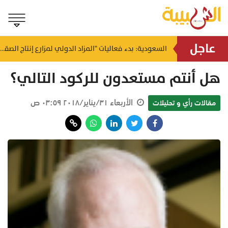
عاجل
"قد لا تعرف من أنقذت".. وزارة الصحة تُوجه رسالة مؤثرة حول التبرع بالدم
السعودية: بدء فعاليات "المزاد الدولي لمزارع إنتاج الصقور 2026"
منذ ٥٦ دقيقة
هل أنتم مستعدون للركود التالي؟
الأربعاء ٣١/يناير/٢٠١٨ ٠٣:٥٩ ص
مقالات رأي و تحليلات