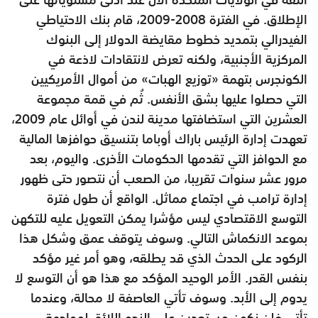
الإطلاق. في الفترة 2008-2009، قام بنك الاحتياطي
الفيدرالي بتمديد خطوط مقايضة الدولار إلى البنوك
المركزية الأجنبية، ولكنه تعرض لانتقادات لاذعة في
الكونجرس بتهمة «توزيع الهبات» من أموال الأمريكيين
التي حصلوا عليها بشق الأنفس. ثُم في قمة مجموعة
العشرين التي استضافتها مدينة لندن في أوائل عام 2009،
تعهدت إدارة الرئيس باراك أوباما بتنسيق حوافزها المالية
مع الحوافز التي تقدمها الحكومات الأخرى. واليوم، بعد
مرور عشر سنوات تقريبا، من الصعب أن نتصور حتى ظهور
إدارة ترامب في اجتماع مماثل. الواقع أن طول فترة
التوسع الاقتصادي ليس مؤشرا يمكن التعويل عليه للتكهن
بموعد الانكماش التالي. وسوف يتوقف عمق وشكل هذا
الركود على الحدث الذي قد يطلقه، وهو أمر غير مؤكد
بنفس القدر. الأمر الوحيد المؤكد مع هذا هو أن التوسع لا
يدوم إلى الأبد. وسوف تأتي العاصفة لا محالة، وعندما
تأتي فلن نكون مستعدين على النحو اللائق لمواجهة