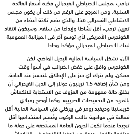
ترامب لمجلس الاحتياطي الفيدرالي فكرة أسعار الفائدة
السلبية. ومن المرجح على الرغم من ذلك أن يكون مجلس
الاحتياطي الفيدرالي هذا، والذي يضم ثلاثة أعضاء من
تعيين ترمب، أقل نشاطا وإبداعا من سلفه. وسيكون انتقاد
الكونجرس الأمريكي لأي توسع آخر في الميزانية العمومية
لبنك الاحتياطي الفيدرالي مؤكدا وحادا.
الآن، تشكل السياسة المالية البديل الواضح، لكن
الكونجرس وافق على خفض الضرائب في أسوأ وقت
ممكن، ولم يترك أي حيز على الإطلاق للتحفيز عند الحاجة.
ومن شأن إضافة 1.5 تريليون دولار إلى الدين الفيدرالي أن
يخلق حالة مفهومة من العزوف عن الاستجابة للانكماش
بالمزيد من التخفيضات الضريبية. وكما أوضح زميلاي
كريستينا وديفيد رومر في بيركلي فإن السياسة المالية أقل
فعالية في مواجهة حالات الركود، ويُصبِح استخدامها أقل
ترجيحا عندما تكون الديون العامة المستحقة على دولة ما
مرتفعة بالفعل. وبدلا من تحفيز الاقتصاد في الانكماش