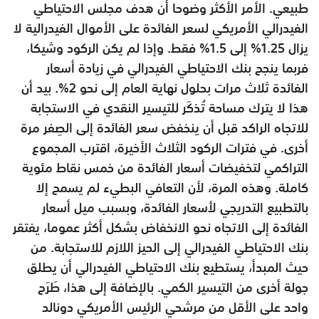
طبيعي. الأمر الأكثر وضوحا أن هدف مجلس الاحتياطي
الفيدرالي الأمريكي لسعر الفائدة على الأموال الفيدرالية لا
يزال 1.25% إلى 1.5% فقط. وإذا لم يكن الركود وشيكا،
فربما ينجح بنك الاحتياطي الفيدرالي في زيادة أسعار
الفائدة ثلاث مرات بحلول نهاية العام إلى نحو 2%. بيد أن
هذا لا يترك مساحة تُذكَر للتيسير النقدي في الاستجابة
للاتجاه الراكد قبل أن ينخفض سعر الفائدة إلى الصِفر مرة
أخرى. في فترات الركود الثلاث الأخيرة، اقترب المجموع
التراكمي لتخفيضات أسعار الفائدة من خمس نقاط مئوية
كاملة. وهذه المرة، لأن التعافي البطيء لم يسمح إلا
بالتطبيع التدريجي لأسعار الفائدة، وبسبب ميل أسعار
الفائدة إلى الاتجاه نحو الانخفاض بشكل أكثر عموما، يفتقر
بنك الاحتياطي الفيدرالي إلى الحيز اللازم للاستجابة. من
حيث المبدأ، يستطيع بنك الاحتياطي الفيدرالي أن يطلق
جولة أخرى من التيسير الكمي. بالإضافة إلى هذا، طَرَح
واحد على الأقل من مرشحي الرئيس الأمريكي دونالد