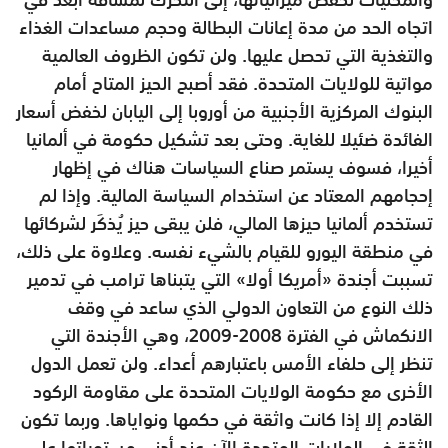
اتجاه الحد من مدة إعانات البطالة وحجم مساعدات الغذاء
والتغذية التي تحصل عليها. ولن تكون الظروف العالمية
مواتية للولايات المتحدة. فقد أصبح الحيز المتاح أمام
البنوك المركزية الأجنبية من أوروبا إلى اليابان لخفض أسعار
الفائدة ضئيلا للغاية. وحتى بعد تشكيل حكومة في ألمانيا
أخيرا، فسوف يستمر صناع السياسات هناك في إظهار
إحجامهم المعتاد عن استخدام السياسة المالية. وإذا لم
تستخدم ألمانيا حيزها المالي، فلن يبقى حيز يُذكَر لشركائها
في منطقة اليورو للقيام بالشيء نفسه. وعلاوة على ذلك،
تسببت أجندة «أمريكا أولا» التي يتبناها ترامب في تدمير
ذلك النوع من التعاون الدولي الذي ساعد في وقف
الانكماش في الفترة 2008-2009، وهي الأجندة التي
تنظر إلى حلفاء الأمس باعتبارهم أعداء. ولن تعمل الدول
الأخرى مع حكومة الولايات المتحدة على مقاومة الركود
القادم إلا إذا كانت واثقة في حكمها ونواياها. وربما تكون
الثقة في الولايات المتحدة الآن عند أدنى مستوياتها على