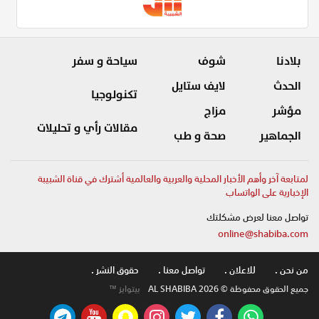
بلادنا
شوف
سياحة و سفر
الحدث
لايف ستايل
تكنولوجيا
مؤشر
مزاج
مقالات رأي و تحليلات
الجماهير
صحة و طب
لمتابعة آخر وأهم الأخبار المحلية والعربية والعالمية أشترك في قناة الشبيبة
الإخبارية على الواتساب
تواصل معنا لعرض مشكلتك
online@shabiba.com
من نحن .
للاعلان .
تواصل معنا .
حقوق النشر .
جميع الحقوق محفوظة © AL SHABIBA 2026
بيتوايز ™