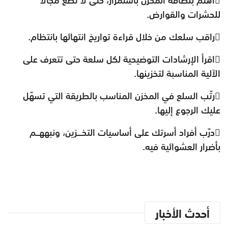
‬للحشرات‭ ‬والقوارض‭.‬
راقب‭ ‬سلعك‭ ‬من‭ ‬خلال‭ ‬قراءة‭ ‬تواريخ‭ ‬انتهائها‭ ‬بانتظام‭.‬
‬الآلية‭ ‬المناسبة‭ ‬لتخزينها‭.‬
‬عليك‭ ‬الرجوع‭ ‬إليها‭.‬
‬بأضرار‭ ‬العشوائية‭ ‬فيه‭.‬
أحدث الأخبار