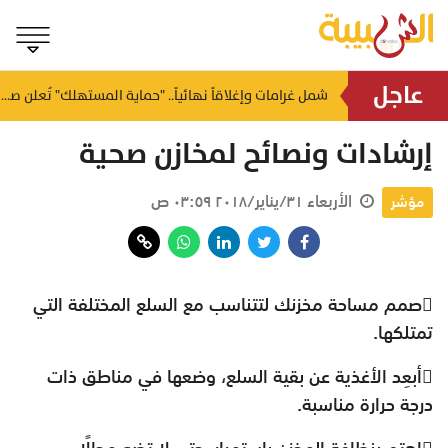
عاجل
مفتي عام سلطنة عمان يدعو لوحدة المسلمين ونبذ الفتن
شمل غرامات وإغلاقاً نهائياً.. "حماية المستهلك" تُعلن صدور حكم قضائي بحق مؤسستين بمسقط
منذ ١٥ ساعة
إرشادات‭ ‬ونصائح‭ ‬لمخازن‭ ‬صحية
الأربعاء ٣١/يناير/٢٠١٨ ٠٣:٥٩ ص
مؤشر
‬تمتلكها‭.‬
‬درجة‭ ‬حرارة‭ ‬مناسبة‭.‬