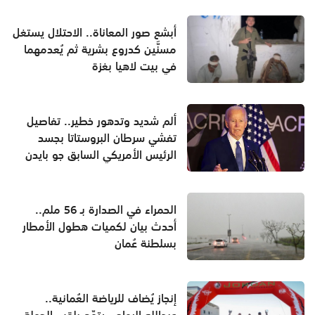
أبشع صور المعاناة.. الاحتلال يستغل
مسنَّين كدروع بشرية ثم يُعدمهما
في بيت لاهيا بغزة
ألم شديد وتدهور خطير.. تفاصيل
تفشي سرطان البروستاتا بجسد
الرئيس الأمريكي السابق جو بايدن
الحمراء في الصدارة بـ 56 ملم..
أحدث بيان لكميات هطول الأمطار
بسلطنة عُمان
إنجاز يُضاف للرياضة العُمانية..