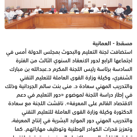
مسقط - العمانية
استضافت لجنة التعليم والبحوث بمجلس الدولة أمس في
اجتماعها الرابع لدور الانعقاد السنوي الثالث من الفترة
السادسة برئاسة رئيس اللجنة المكرم د.عبدالله بن مبارك
الشنفري، وكيلة وزارة القوى العاملة للتعليم التقني
والتدريب المهني سعادة د. منى بنت سالم الجردانية وذلك
في إطار دراسة اللجنة لموضوع «دور التعليم في دعم
الاقتصاد القائم على المعرفة». ناقشت اللجنة مع سعادة
الدكتورة وكيلة وزارة القوى العاملة للتعليم التقني
والتدريب المهني دور الموارد البشرية في إنتاج المعرفة،
وتعزيز قدرات الكوادر الوطنية وتوظيف مهاراتهم. كما