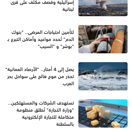
إسرائيلية وقصف مكثف على قرى
لبنانية
لتأمين احتياجات المرضى.. "بنوك
الدم" تُحدد مواعيد وأماكن التبرع بـ
"بوشر" و "السيب"
يصل إلى 4 أمتار.. "الأرصاد العمانية"
تحذر من موج هائج على سواحل بحر
العرب
تستهدف الشركات والمستهلكين..
"وزارة التجارة" تُطلق منظومة
متكاملة للتجارة الإلكترونية
بالسلطنة