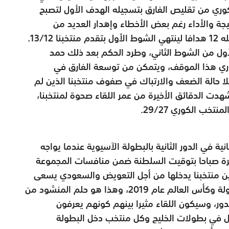
لكوري من تقليص الفارق بتسجيله الهدف الأول لتصبح
ي النتيجة والأداء رغم بعض الأخطاء وإهدار العديد من
13/1.
أول من الشوط الثاني، وطرد الحكم بعد ذلك حمد
ري هذا الموقف، ويتمكن من توسعة الفارق في
نتخبنا إلى 3 أهداف مستغلا حالة الضعف والارتباك في صفوف منتخبنا الذين لم
ت الدقائق الأخيرة من عمر اللقاء صحوة لمنتخبنا،
خب الكوري 29/27.
نية في الدور الثانية بالبطولة الآسيوية عندما يواجه
رة صباحا بتوقيت السلطنة ضمن منافسات المجموعة
فين منتخبنا يدخلها من أجل التعويض والسعودي يسعى
إلى الوصول إلى منافسات المربع الذهبي للبطولة وكأس العالم عام 2019، وهذا هو حلم المنشود من
ور، وسيكون اللقاء مثيرا بينهم كونهم يعرفون
ي بطولات الخليج وكل منتخب دخل البطولة