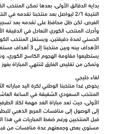
بداية الدقائق الأولى، بعدها تمكن المنتخب ا
النتيجة 2/1 ليواصل بعد منتخبنا تقدمه ف
الفرص، لكن ظل محافظ على تقدمه بعد تسجيله 12 هدافا لينتهي الشوط الأول بتقدم منتخبنا 2
وأدرك المنتخب الكوري التعادل في الدقيقة ال
الحسني لمدة دقيقتين، ويستغل المنتخب الكو
الأهداف بينه وبين م
يستطيعوا مقاومة الهجوم الكاسح الكوري، وشهد
وتمكن من تقليص الفارق لتنتهي المباراة بفوز المنت
لقاء خليجي
يخوض غدا منتخبنا الوطني لكرة اليد مباراته الثا
المنتخب السعودي الشقيقة في الساعة العاش
الأولى، حيث تعد مباراة الغد مهمة لكلا الطر
قبل المنتخبين ورغم ضغط المباريات في هذا الد
مستوى بعض وجمعتهم عدة منافسات من قبل ف