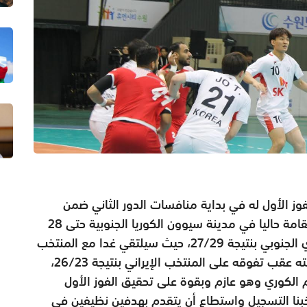
فوز الأول له في بداية منافسات الدور الثاني ضمن
منافسات البطولة الآسيوية الـ18 لكرة اليد المقامة حاليا في مدينة سيوون الكوريا الجنوبية حتى 28
من الشهر الجاري بخسارته أمام المنتخب الكوري الجنوبي بنتيجة 27/29، حيث سيلتقي غدا مع المنتخب
السعودي المنتشي صاحب الصدارة في مجموعته عقب تفوقه على المنتخب الإيراني بنتيجة 26/23،
 الكوري وهو عازم وبقوة على تحقيق الفوز الأول
بنا التسجيل واستطاع أن يتقدم بهدفين نظيفين في