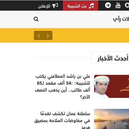
بث الشبيبة
للإعلان
ات رأي
مفتي عام سلطنة عمان يدعو لوح
أحدث الأخبار
علي بن راشد المطاعني يكتب
للشبيبة: :34 ألف مقعد لـ65
ألف طالب.. أين يذهب النصف
الآخر؟
سلطنة عمان تكشف تقدمًا
في مفاوضات الملاحة بمضيق
هرمز