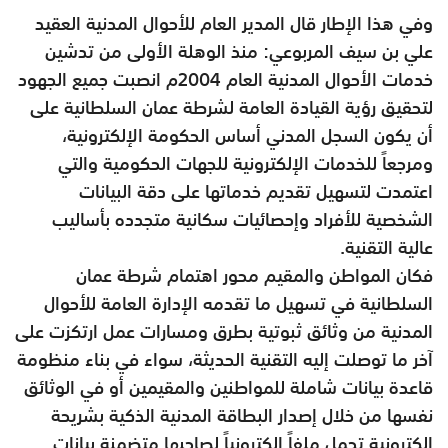
وفي هذا الإطار قال المدير العام للأحوال المدنية العقيد
علي بن سيف المربوعي: منذ الوهلة الأولى من تدشين
خدمات الأحوال المدنية العام 2004م انصبت جميع الجهود
لتحقيق رؤية القيادة العامة لشرطة عمان السلطانية على
أن يكون السجل المدني أساس الحكومة الإلكترونية،
ومرجعاً للخدمات الإلكترونية للجهات الحكومية والتي
اعتمدت لتسهيل تقديم خدماتها على دقة البيانات
الشخصية للأفراد وإحصائيات سكانية متجدده بأساليب
عالية التقنية.
فكان المواطن والمقيم محور اهتمام شرطة عمان
السلطانية في تسهيل ما تقدمه الإدارة العامة للأحوال
المدنية من وثائق ثبوتية بطرق ومسارات عمل ارتكزت على
آخر ما توصلت إليه التقنية الحديثة، سواء في بناء منظومة
قاعدة بيانات شاملة للمواطنين والمقيمين أو في الوثائق
نفسها من خلال إصدار البطاقة المدنية الذكية بشريحة
إلكترونية تحمل ملفاً إلكترونياً لصاحبها متضمنة بيانات