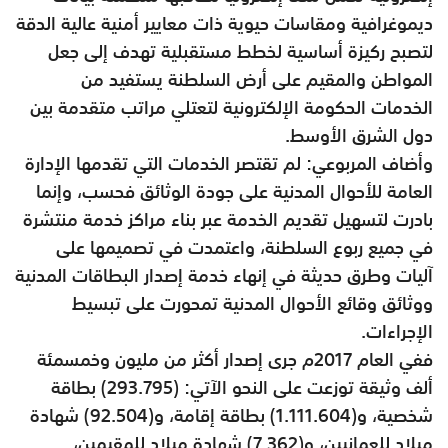
ديموغرافية ومقاسات حيوية ذات معايير أمنية عالية الدقة
لتصبح ركيزة أساسية لخطط مستقبلية تهدف إلى جعل
المواطن والمقيم على أرض السلطنة يستفيد من
الخدمات الحكومة الإلكترونية لتعتلي مراتب متقدمة بين
دول الشرق الأوسط.
وأضاف المربوعي: لم تقتصر الخدمات التي تقدمها الإدارة
العامة للأحوال المدنية على جودة الوثائق فحسب، وإنما
بادرت لتسهيل تقديم الخدمة عبر بناء مراكز خدمة منتشرة
في جميع ربوع السلطنة، واعتمدت في تصميمها على
آليات وطرق حديثة في إنهاء خدمة إصدار البطاقات المدنية
ووثائق وقائع الأحوال المدنية تمحورت على تبسيط
الإجراءات.
ففي العام 2017م جرى إصدار أكثر من مليون وخمسمئة
ألف وثيقة توزعت على النحو الآتي: (293.795) بطاقة
شخصية، و(1.111.604) بطاقة إقامة، و(92.504) شهادة
ميلاد للعمانيين، و(7.362) شهادة ميلاد للمقيمين،