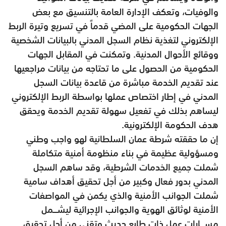
والوفيات، وتعكف الإدارة العامة بالتنسيق مع بعض
الجهات الحكومية على المضي قدماً في تسريع وتيرة الربط
الإلكتروني لتغذية نظام السجل المدني بالبيانات الشخصية
ووقائع الأحوال المدنية. وتمكنت في المقابل الجهات
الحكومية من الحصول على ما تحتاجه من بيانات مراجعيها
عند تقديم الخدمة مباشرة من قاعدة بيانات السجل
المدني في إطار اختصاص عملها بواسطة الربط الإلكتروني
ليساهم بذلك في تفعيل سهولة تقديم الخدمة ويحقق
هدف الحكومة الإلكترونية.
إن ما حققته شرطة عمان السلطانية لهو واجب وطني
ومسؤولية عظيمة في بناء منظومة أمنية متكاملة
شملت جميع الخدمات الشرطية، وقد ساهم السجل
المدني بدور فعال وكبير من أجل تحقيق أهداف سامية
شملت الجوانب الأمنية والذي يكمن في المواصفات
الأمنية لوثائق الهوية والجوانب الإجرائية ليشـــمل
مســـارات عمل ذات طابع حديث وتقني من أجل تحقيق