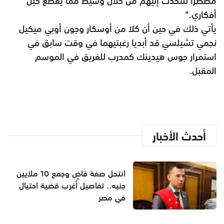
مضطرا للتحدث إليهم من خلال وسيط مما يقطع حبل
أفكاري
".
يأتي ذلك في حين أن كلا من أوسكار وجون أوبي ميكيل
نجمي تشيلسي قد أبديا رغبتيهما في وقت سابق في
استمرار جوس هيدينك كمدرب للفريق في الموسم
المقبل
.
أحدث الأخبار
انتحل صفة قاضٍ وجمع 10 ملايين
جنيه.. تفاصيل أغرب قضية احتيال
في مصر