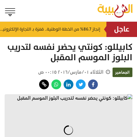
عاجل
إصابة 5 أشخاص وحريق بمصفاة نفط روسية في هجوم لمسيرات أوكرانية
إنجاز 86.7% من الخطة الوطنية.. قفزة بـ التجارة الإلكترونية في سلطنة عُمان
منذ ساعتين
كابيللو: كونتي يحضر نفسه لتدريب
البلوز الموسم المقبل
الثلاثاء ٠١/مارس/٢٠١٦ ٠٠:١٥ ص
الجماهير