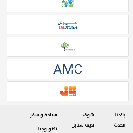
بلادنا
شوف
سياحة و سفر
الحدث
لايف ستايل
تكنولوجيا