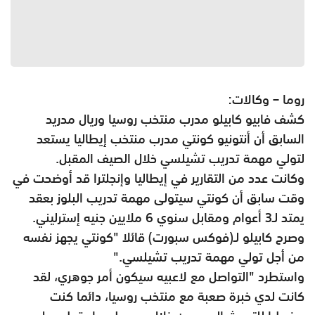
روما – وكالات:
كشف فابيو كابيلو مدرب منتخب روسيا وريال مدريد
السابق أن أنتونيو كونتي مدرب منتخب إيطاليا يستعد
لتولي مهمة تدريب تشيلسي خلال الصيف المقبل
.
وكانت عدد من التقارير في إيطاليا وإنجلترا قد أوضحت في
وقت سابق أن كونتي سيتولى مهمة تدريب البلوز بعقد
يمتد لـ3 أعوام ومقابل سنوي 6 ملايين جنيه إسترليني
.
وصرح كابيلو لـ(فوكس سبورت) قائلا "كونتي يجهز نفسه
من أجل تولي مهمة تدريب تشيلسي
".
واستطرد "التواصل مع لاعبيه سيكون أمر جوهري، لقد
كانت لدي خبرة صعبة مع منتخب روسيا، دائما كنت