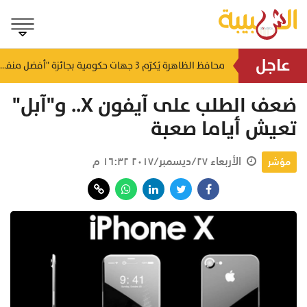
عاجل
لتطوير البنى الأساسية.. "الثروة الزراعية" توقع اتفاقية التصميم والإشراف لمدينة الصناعات السمكية
محافظ الظاهرة يُكرّم 3 جهات حكومية بجائزة "أفضل منفذ تقديم خدمة" لعام 2025
منذ ٥ ساعات
منذ ٦ ساعات
‎ضعف الطلب على آيفون X.. و"آبل"
تعيش أياما صعبة
الأربعاء ٢٧/ديسمبر/٢٠١٧ ١٦:٣٢ م
مؤشر