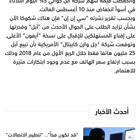
وانخفضت قيمة سهم شركة آبل حوالي 3% اليوم الثلاثاء
في أسوأ انخفاض منذ 10 أغسطس الفائت.
وبحسب تقرير نشرته "سي إن إن" فإن هناك شكوكا الآن
بشأن تزايد الطلب على الجوال الأحدث من "آبل" وقدرتها
على إقناع المستهلكين للإقبال على نسخة "آيفون" الأغلى.
وتوقعت شركة “جل وارن كابيتال” الأمريكية بأن تبيع آبل
25 مليون هاتفا فقط خلال الربع الأول من عام 2018 وذلك
بسبب ارتفاع سعر الهاتف مع عدم وجود ابتكارات مثيرة
للاهتمام.
أحدث الأخبار
"قد تكون فخاً".. "تنظيم الاتصالات"