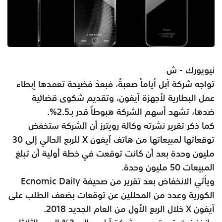
نيويورك - ش
تواجه شركة آبل أياماً صعبةً، فبعدَ فضيحة تعمدها إبطاء
عمل البطارية لأجهزة آيفون، وتقديم شكوى قضائية
ضدها، تشهد أسهم الشركة هبوطاً قدر بـ2.5%.
كما ذكر تقرير نشرته وكالة رويترز أن الشركة ستخفض
توقعاتها لمبيعاتها من هاتف آيفون X للربع الحالي إلى 30
مليون وحدة بعد أن كانت توقعت في خطة أولية أن تبلغ
المبيعات 50 مليون وحدة.
ويأتي الانخفاض بعد تقرير من صحيفة Ecnomic Daily
الكورية وعدد من المحللين عن توقعات بضعف الطلب على
آيفون X خلال الربع الأول من العام الجديد 2018.