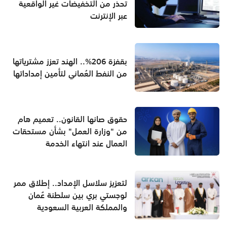
تحذر من التخفيضات غير الواقعية
عبر الإنترنت
بقفزة 206%.. الهند تعزز مشترياتها
من النفط العُماني لتأمين إمداداتها
حقوق صانها القانون.. تعميم هام
من "وزارة العمل" بشأن مستحقات
العمال عند انتهاء الخدمة
لتعزيز سلاسل الإمداد.. إطلاق ممر
لوجستي بري بين سلطنة عُمان
والمملكة العربية السعودية