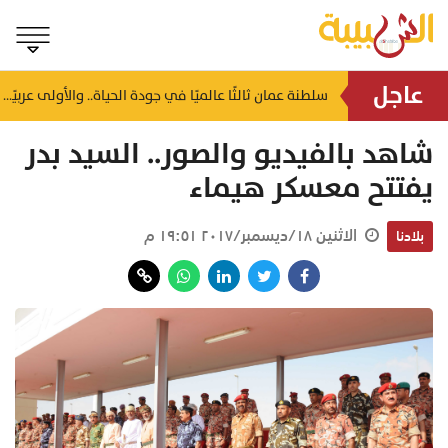
عاجل
سلطنة عمان ثالثًا عالميًا في جودة الحياة.. والأولى عربيًا وآسيويًا
منذ ١٤ ساعة
شاهد بالفيديو والصور.. السيد بدر
يفتتح معسكر هيماء
الاثنين ١٨/ديسمبر/٢٠١٧ ١٩:٥١ م
بلادنا