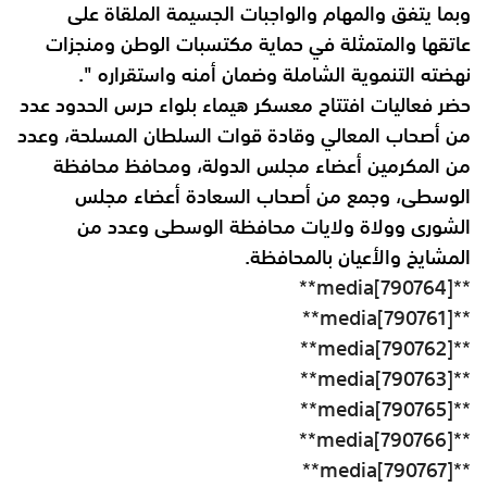
وبما يتفق والمهام والواجبات
الجسيمة الملقاة على
عاتقها والمتمثلة في حماية مكتسبات الوطن ومنجزات
نهضته
التنموية الشاملة وضمان أمنه واستقراره ".
حضر فعاليات افتتاح معسكر هيماء بلواء حرس الحدود عدد
من أصحاب المعالي وقادة قوات السلطان المسلحة، وعدد
من المكرمين أعضاء مجلس الدولة، ومحافظ محافظة
الوسطى، وجمع من أصحاب السعادة أعضاء مجلس
الشورى وولاة ولايات محافظة الوسطى وعدد من
المشايخ والأعيان بالمحافظة.
**media[790764]**
**media[790761]**
**media[790762]**
**media[790763]**
**media[790765]**
**media[790766]**
**media[790767]**