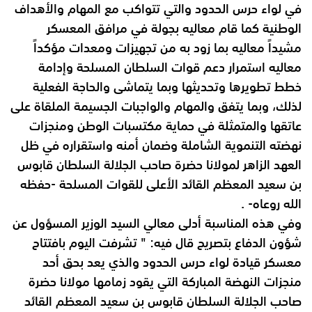
في لواء حرس الحدود والتي تتواكب مع المهام والأهداف
الوطنية كما قام معاليه بجولة في مرافق المعسكر
مشيداً معاليه بما زود به من تجهيزات
ومعدات مؤكداً
معاليه استمرار دعم قوات السلطان المسلحة وإدامة
خطط تطويرها
وتحديثها وبما يتماشى والحاجة الفعلية
لذلك، وبما يتفق والمهام والواجبات الجسيمة الملقاة
على
عاتقها والمتمثلة في حماية مكتسبات الوطن ومنجزات
نهضته التنموية الشاملة
وضمان أمنه واستقراره في ظل
العهد الزاهر لمولانا حضرة صاحب الجلالة السلطان
قابوس
بن سعيد المعظم القائد الأعلى للقوات المسلحة -حفظه
الله روعاه- .
وفي هذه المناسبة أدلى معالي السيد الوزير المسؤول عن
شؤون الدفاع بتصريح قال فيه:
" تشرفت اليوم بافتتاح
معسكر قيادة لواء حرس الحدود والذي يعد بحق أحد
منجزات
النهضة المباركة التي يقود زمامها مولانا حضرة
صاحب الجلالة السلطان قابوس بن
سعيد المعظم القائد