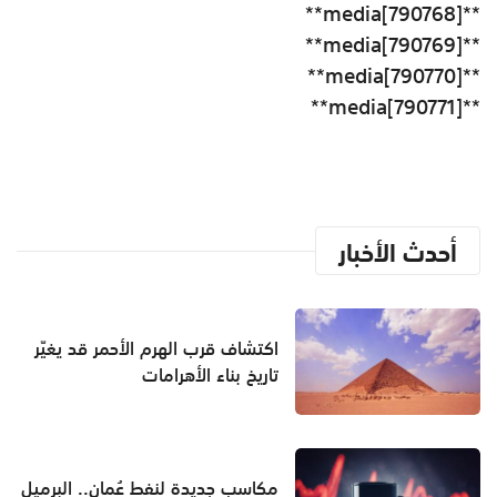
**media[790768]**
**media[790769]**
**media[790770]**
**media[790771]**
أحدث الأخبار
اكتشاف قرب الهرم الأحمر قد يغيّر
تاريخ بناء الأهرامات
مكاسب جديدة لنفط عُمان.. البرميل