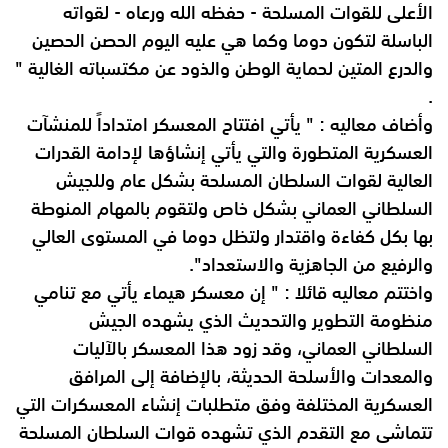
الأعلى للقوات المسلحة - حفظه الله ورعاه - لقواته
الباسلة لتكون
دوما وكما هي عليه اليوم الحصن الحصين
والدرع المتين لحماية الوطن والذود عن
مكتسباته الغالية "
.
وأضاف معاليه : " يأتي افتتاح المعسكر امتداداً للمنشآت
العسكرية المتطورة والتي يأتي
إنشاؤها لإدامة القدرات
العالية لقوات السلطان المسلحة بشكل عام وللجيش
السلطاني
العماني بشكل خاص ولتقوم بالمهام المنوطة
بها بكل كفاءة واقتدار ولتظل دوما في
المستوى العالي
والرفيع من الجاهزية والاستعداد".
واختتم معاليه قائلا : " إن معسكر هيماء يأتي مع تنامي
منظومة التطوير والتحديث الذي
يشهده الجيش
السلطاني العماني، وقد زود هذا المعسكر بالآليات
والمعدات والأسلحة
الحديثة، بالإضافة إلى المرافق
العسكرية المختلفة وفق متطلبات إنشاء المعسكرات التي
تتماشى مع التقدم الذي تشهده قوات السلطان المسلحة