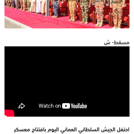
مسقط- ش
احتفل الجيش السلطاني العماني اليوم بافتتاح معسكر