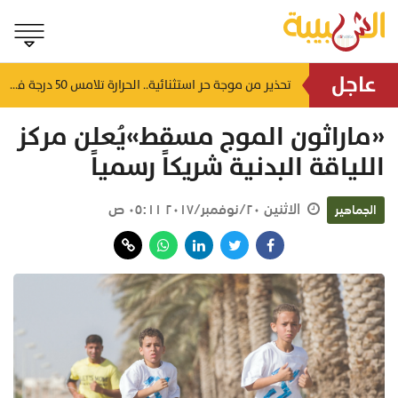
عاجل
لتشوه المظهر الحضاري وتعطل الحركة التجارية.. أهالي العوابي يطالبون عبر "الشبيبة" بإنقاذ سوقهم القديم من "كبارة الأسماك" المهجورة
تحذير من موجة حر استثنائية.. الحرارة تلامس 50 درجة في بعض مناطق سلطنة عُمان
منذ ساعة
«ماراثون الموج مسقط»يُعلن مركز
اللياقة البدنية شريكاً رسمياً
الاثنين ٢٠/نوفمبر/٢٠١٧ ٠٥:١١ ص
الجماهير