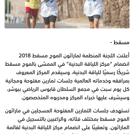
مسقط -
أعلنت اللجنة المنظمة لماراثون الموج مسقط 2018
انضمام “مركز اللياقة البدنية” في الممشى بالموج مسقط
شريكًا رسميًا للياقة البدنية، وسيقدم المركز المعروف
بمرافقه وخدماته العالمية جلسات تمارين مفتوحة ومجانية
كل يوم سبت في مجمع السلطان قابوس الرياضي ببوشر،
وسيشرف عليها خبراء المركز ومدربوه المتخصصون.
تستهدف جلسات التمارين المفتوحة المسجلين في ماراثون
الموج مسقط بمختلف فئاته، والراغبين بالتسجيل في
الماراثون. وتعقيبًا على انضمام مركز اللياقة البدنية لقائمة