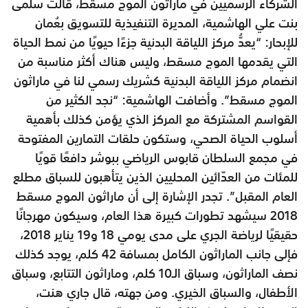
الشركاء الرسميين في ماراثون الموج مسقط، قالت سلمى
بنت علي الهاشمية، المديرة التنفيذية للتسويق بعُمان
للإبحار: “يعدُّ مركز اللياقة البدنية جزءًا حيويًا من نمط الحياة
التي يقدمها الموج مسقط، وليس هناك أكثر مناسبة من
انضمام مركز اللياقة البدنية كشريك رسمي لنا في ماراثون
الموج مسقط”. وأضافت الهاشمية: “نجد الكثير من
القواسم المشتركة مع المركز الذي يؤمن كذلك بأهمية
أسلوب الحياة الصحي، وستكون حلقات التمارين المفتوحة
في مجمع السلطان قابوس الرياضي ببوشر دافعًا قويًا
للمئات من العدّائين المحليين الذين يتأهبون للسباق مطلع
العام المقبل”. تجدر الإشارة إلى أن ماراثون الموج مسقط
2018 سيشهد تطورات كبيرة هذا العام، وسيكون مهرجانًا
حقيقيًا لرياضة الجري على مدى يومي 18 و19 يناير 2018،
فإلى جانب الماراثون الكامل بمسافة 42 كلم، يوجد كذلك
نصف الماراثون، وسباق الـ10 كلم، وماراثون التتابع، وسباق
الأطفال، والسباق الخيري. ومن جهته، قال جاري هنت،