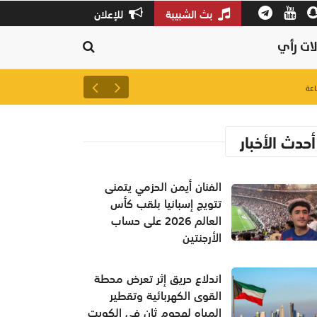
بث الشبيبة
للإعلان
ات رأي
21 يوليو الجاري بدء فترة تعديل الرغبات لطلبة دبلوم التعليم العام
أحدث الأخبار
الفنان أيمن الحزمي يتمنى
تتويج إسبانيا بلقب كأس
العالم 2026 على حساب
الأرجنتين
اندلاع حريق إثر تعرض محطة
القوى الكهربائية وتقطير
المياه لهجوم ثان في الكويت