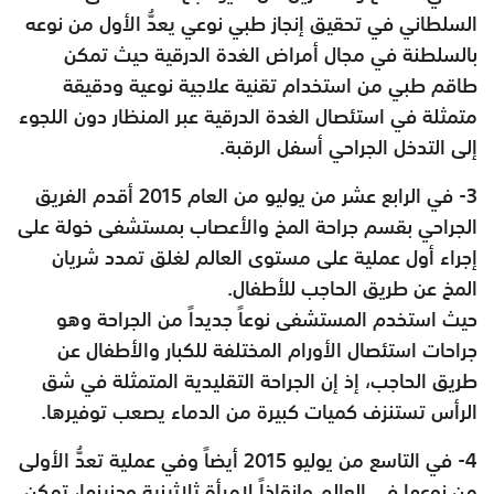
السلطاني في تحقيق إنجاز طبي نوعي يعدُّ الأول من نوعه
بالسلطنة في مجال أمراض الغدة الدرقية حيث تمكن
طاقم طبي من استخدام تقنية علاجية نوعية ودقيقة
متمثلة في استئصال الغدة الدرقية عبر المنظار دون اللجوء
إلى التدخل الجراحي أسفل الرقبة.
3- في الرابع عشر من يوليو من العام 2015 أقدم الفريق
الجراحي بقسم جراحة المخ والأعصاب بمستشفى خولة على
إجراء أول عملية على مستوى العالم لغلق تمدد شريان
المخ عن طريق الحاجب للأطفال.
حيث استخدم المستشفى نوعاً جديداً من الجراحة وهو
جراحات استئصال الأورام المختلفة للكبار والأطفال عن
طريق الحاجب، إذ إن الجراحة التقليدية المتمثلة في شق
الرأس تستنزف كميات كبيرة من الدماء يصعب توفيرها.
4- في التاسع من يوليو 2015 أيضاً وفي عملية تعدُّ الأولى
من نوعها في العالم وإنقاذاً لامرأة ثلاثينية وجنينها، تمكن