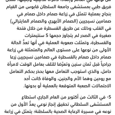
فريق طبي بمستشفى جامعة السلطان قابوس من القيام
بنجاح بعملية تتمثل في زراعة صمام داخل صمام في
صمامين نسيجيين (الصمام الأبهري والصمام المايترالي)
في القلب وذلك عن طريق القسطرة من خلال فتحة
صغيرة في الصدر لم يتجاوز حجمها 5 سنتيمترات
والقسطرة، وتمثلت صعوبة العملية في أنها تعدُّ الحالة
الأولى من نوعها على مستوى العالم والمتمثلة في زراعة
صمام داخل صمام بالقسطرة في صمامين نسيجيين زرعا
جراحياً قبل ثمان سنين وتعرّضا للتلف بعامل الوقت لامرأة
حامل، والذي استوجب التعامل معها بحذر بحكم التعامل
مع روحين وهما الأم والجنين، والوفاة كانت أحد
الاحتمالات الصعبة المتوقعة بالعملية أو بدونها.
5- في الثالث من أكتوبر من العام الجاري استطاع
المستشفى السلطاني تحقيق إنجاز نوعي يعدُّ الأول من
نوعه في مسيرة الرعاية الصحية بالسلطنة؛ يتمثل في زراعة