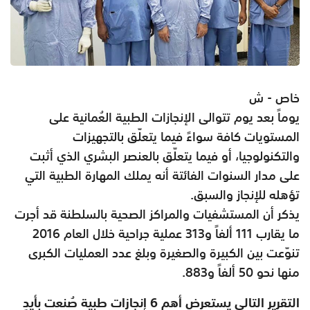
خاص - ش
يوماً بعد يوم تتوالى الإنجازات الطبية العُمانية على
المستويات كافة سواءً فيما يتعلّق بالتجهيزات
والتكنولوجيا، أو فيما يتعلّق بالعنصر البشري الذي أثبت
على مدار السنوات الفائتة أنه يملك المهارة الطبية التي
تؤهله للإنجاز والسبق.
يذكر أن المستشفيات والمراكز الصحية بالسلطنة قد أجرت
ما يقارب 111 ألفاً و313 عملية جراحية خلال العام 2016
تنوّعت بين الكبيرة والصغيرة وبلغ عدد العمليات الكبرى
منها نحو 50 ألفاً و883.
التقرير التالي يستعرض أهم 6 إنجازات طبية صُنعت بأيدٍ