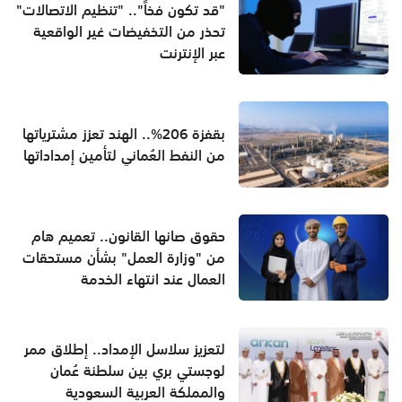
"قد تكون فخاً".. "تنظيم الاتصالات"
تحذر من التخفيضات غير الواقعية
عبر الإنترنت
بقفزة 206%.. الهند تعزز مشترياتها
من النفط العُماني لتأمين إمداداتها
حقوق صانها القانون.. تعميم هام
من "وزارة العمل" بشأن مستحقات
العمال عند انتهاء الخدمة
لتعزيز سلاسل الإمداد.. إطلاق ممر
لوجستي بري بين سلطنة عُمان
والمملكة العربية السعودية