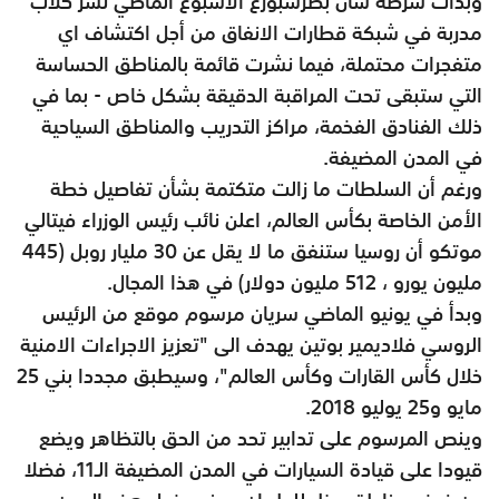
وبدأت شرطة سان بطرسبورغ الاسبوع الماضي نشر كلاب
مدربة في شبكة قطارات الانفاق من أجل اكتشاف اي
متفجرات محتملة، فيما نشرت قائمة بالمناطق الحساسة
التي ستبقى تحت المراقبة الدقيقة بشكل خاص - بما في
ذلك الفنادق الفخمة، مراكز التدريب والمناطق السياحية
في المدن المضيفة.
ورغم أن السلطات ما زالت متكتمة بشأن تفاصيل خطة
الأمن الخاصة بكأس العالم، اعلن نائب رئيس الوزراء فيتالي
موتكو أن روسيا ستنفق ما لا يقل عن 30 مليار روبل (445
مليون يورو ، 512 مليون دولار) في هذا المجال.
وبدأ في يونيو الماضي سريان مرسوم موقع من الرئيس
الروسي فلاديمير بوتين يهدف الى "تعزيز الاجراءات الامنية
خلال كأس القارات وكأس العالم"، وسيطبق مجددا بني 25
مايو و25 يوليو 2018.
وينص المرسوم على تدابير تحد من الحق بالتظاهر ويضع
قيودا على قيادة السيارات في المدن المضيفة الـ11، فضلا