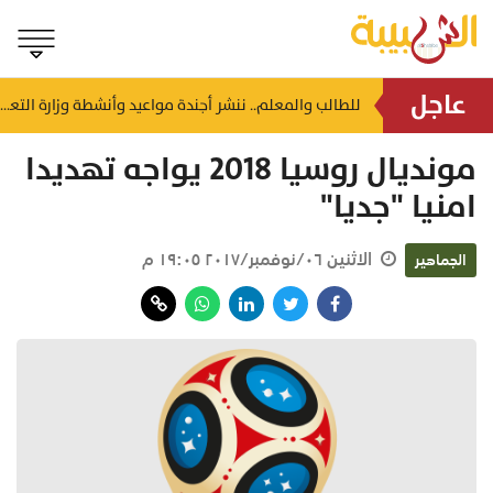
عاجل
إنجاز دولي جديد.. اختيار سلطنة عُمان ممثلاً لقارة آسيا في القمة الأفريقية للسلامة المرورية
للطالب والمعلم.. ننشر أجندة مواعيد وأنشطة وزارة التعليم لشهر أغسطس 2026
ذ ٣٠ دقيقة
منذ ساعة
مونديال روسيا 2018 يواجه تهديدا
امنيا "جديا"
الاثنين ٠٦/نوفمبر/٢٠١٧ ١٩:٠٥ م
الجماهير