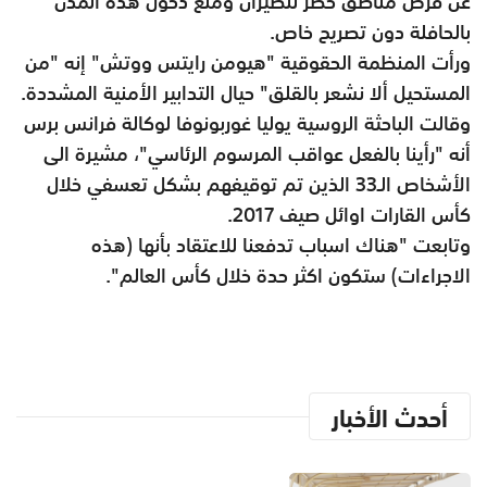
عن فرض مناطق حظر للطيران ومنع دخول هذه المدن
بالحافلة دون تصريح خاص.
ورأت المنظمة الحقوقية "هيومن رايتس ووتش" إنه "من
المستحيل ألا نشعر بالقلق" حيال التدابير الأمنية المشددة.
وقالت الباحثة الروسية يوليا غوربونوفا لوكالة فرانس برس
أنه "رأينا بالفعل عواقب المرسوم الرئاسي"، مشيرة الى
الأشخاص الـ33 الذين تم توقيفهم بشكل تعسفي خلال
كأس القارات اوائل صيف 2017.
وتابعت "هناك اسباب تدفعنا للاعتقاد بأنها (هذه
الاجراءات) ستكون اكثر حدة خلال كأس العالم".
أحدث الأخبار