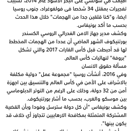
أقيمت في سوتشي على البحر الاسود عام 2014، تسببت
تفجيرات بمقتل 34 شخصا فى فولغوغراد، جنوب روسيا
ايضا، و"كنا قلقين جدا من الهجمات" خلال هذا الحدث
بحسب ما أكد بونيفاس.
وكشف مدير جهاز الامن الفدرالي الروسي الكسندر
بورتنيكوف الشهر الماضي أن عددا من الهجمات المخطط
لها قد أحبطت قبل كأس القارات 2017 والتي تشكل
"بروفة" لنهائيات كأس العالم.
مسألة حقوق الانسان
وفي 2016، أنشأت روسيا "مجموعة عمل" دولية مكلفة
بالاشراف على الأمن في كأس العالم والتنسيق بين اجهزة
أمن من 32 دولة، وذلك على الرغم من التوتر الدبلوماسي
بين موسكو والغرب، بحسب ما أشار بورتنيكوف.
وكشف بونيفاس "أن كل دولة سترسل وفودا وبأن القضية
المشتركة المتمثلة بمكافحة الارهابيين تتجاوز أي خلاف قد
يكون بينها".