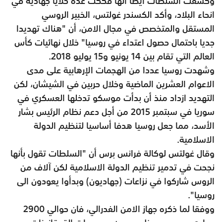
وكشفت السلطات ايضا أنها فككت عدة خلايا جهادية في
انحاء البلاد، وأكد الكسندر غولتس، الخبير الروسي
المستقل والمتخصص في مجال الامن، أن "هناك تهديدا
جديا باحتمال حصول اعتداء في روسيا" خلال نهائيات كأس
العالم التي تقام بين 14 يونيو و15 يوليو 2018.
وشهدت روسيا عددا من الهجمات الإرهابية على مدى
الاعوام العشرين الماضية وخلال حربين في الشيشان، لكن
التهديد ازداد منذ أن بدأت موسكو تدخلها العسكري في
سوريا في سبتمبر 2015 من أجل دعم نظام الرئيس بشار
الأسد، مما جعل روسيا هدفا أساسيا لتنظيم الدولة
الاسلامية.
وقال غولتس لوكالة فرانس برس أن "السلطات تقول بأنها
نجحت في تدمير تنظيم الدولة الاسلامية لكن آلاف من
الروس شاركوا في نزاعات (جهاديون) وبدأوا يعودون الى
روسيا".
ووفقا لما ذكره جهاز الامن الفدرالي، فان حوالي 2900