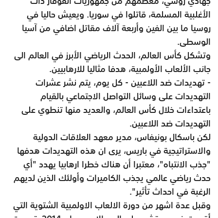
جهادي روسي، معظمهم من جمهوريات القوقاز ذات
الأغلبية المسلمة، قاتلوا في سوريا. ويعيش حاليا في
روسيا ما بين الفين وأربعة آلاف مقاتل اضافي من آسيا
الوسطى.
وتشكل كأس العالم، الحدث الرياضي الأبرز في العالم الى
جانب الألعاب الأولمبية، هدفا مثاليا للارهابيين.
- تهديدات ضد اللاعبين - كل يوم، يتم نشر عشرات
التهديدات على وسائل التواصل الاجتماعي بالقيام
باعتداءات خلال كأس العالم، والعديد منها تنطوي على
التهديدات ضد اللاعبين.
لكن باسكال بونيفاس، مدير معهد العلاقات الدولية
والاستراتيجية في باريس، يرى ان هذه التهديدات هدفها
"جذب الانتباه"، معتبرا أن هناك خطرا ارهابيا يهدد "أي
حدث رياضي عالمي يجذب الكاميرات وأولئك الذين لديهم
الرغبة في احداث تأثير".
وقبل عدة اشهر من دورة الالعاب الاولمبية الشتوية التي