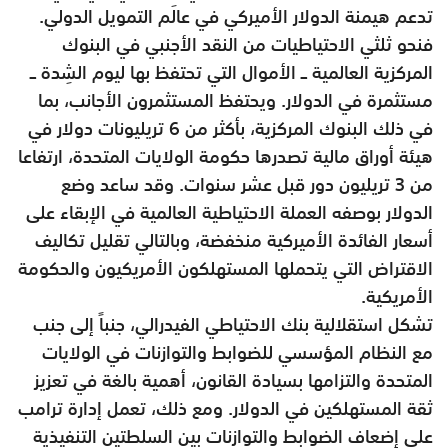
تدعم هيمنة الدولار الأميركي في عالَم التمويل الدولي.
فنحو ثلثي الاحتياطيات من النقد الأجنبي في البنوك
المركزية العالمية ــ الأموال التي تحتفظ بها ليوم الشِدة ــ
مستثمرة في الدولار. ويحتفظ المستثمرون الأجانب، بما
في ذلك البنوك المركزية، بأكثر من 6 تريليونات دولار في
هيئة أوراق مالية تصدرها حكومة الولايات المتحدة، ارتفاعا
من 3 تريليون دور قبل عشر سنوات. وقد ساعد وضع
الدولار بوصفه العملة الاحتياطية العالمية في الإبقاء على
أسعار الفائدة الأميركية منخفضة، وبالتالي تقليل تكاليف
الاقتراض التي يتحملها المستهلكون الأمريكيون والحكومة
الأمريكية.
تشكل استقلالية بنك الاحتياطي الفيدرالي، جنباً إلى جنب
مع النظام المؤسسي للضوابط والتوازنات في الولايات
المتحدة والتزامها بسيادة القانون، أهمية بالغة في تعزيز
ثقة المستهلكين في الدولار. ومع ذلك، تعمل إدارة ترامب
على إضعاف الضوابط والتوازنات بين السلطتين التنفيذية