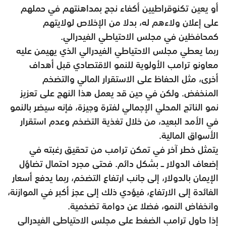
أو يعين تكنوقراطيين أكفاء نجح بمداهنتهم في حملهم
على إعلان ولاءهم له، بدلا من الإخلاص لولايتهم
كمحافظين في مجلس الاحتياطي الفيدرالي.
ربما يعطي مجلس الاحتياطي الفيدرالي الذي يهيمن عليه
معاونو ترامب الأولوية للنمو الاقتصادي قبل أهداف
أخرى، مثل الحفاظ على الاستقرار المالي والتضخم
المنخفض. ولكن في حين قد يعمل هذا النهج على تعزيز
نمو الناتج المحلي الإجمالي لفترة وجيزة، فإنه سيضر بالنمو
في الأمد البعيد، من خلال تغذية التضخم وعدم استقرار
الأسواق المالية.
يتمثل خطر آخر في تمكن ترامب من تحقيق رغبته في
إضعاف الدولار ــ بشكل دائم. فحتى مجرد احتمال تضاؤل
الإيمان بالدولار، إلى جانب ارتفاع التضخم، ربما يدفع أسعار
الفائدة إلى الارتفاع، فيؤدي ذلك إلى عجز أكبر في الموازنة،
وانخفاض النمو، فضلا عن دوامة تضخمية.
إذا حاول ترامب الضغط على مجلس الاحتياطي الفيدرالي