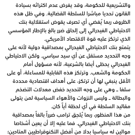
والتشريعية للحكومة، وقد يفرض عدم اكتراثه بسيادة
القانون تحديا مباشرا للسلطة القضائية. وفي ظل هذه
الظروف ربما يُفضي أي تصرف يقوض استقلالية بنك
الاحتياطي الفيدرالي إلى إلحاق ضرر بالغ بالإطار المؤسسي
الذي ترتكز عليه قوة الاقتصاد الأمريكي.
يتمتع بنك الاحتياطي الفيدرالي بمصداقية دولية لأنه على
وجه التحديد مستقل عن أي سيد سياسي. ولكن الاحتياطي
الفيدرالي يحظى أيضا بالشرعية، لأنه مسؤول أمام
الحكومة والشعب. وترتكز هذه القابلية للمساءلة، أو على
الأقل ينبغي لها أن ترتكز، على أهداف اقتصادية محددة
سلفا ــ وهي على وجه التحديد خفض معدلات التضخم
والبطالة ــ وليس النزوات والأهواء السياسية لمن يتولى
مقاليد السلطة في أي لحظة أياً كان.
من هذا المنظور، ربما يُلحِق ترامب ضرراً بالغاً بمصداقية
بنك الاحتياطي الفيدرالي. فما عليه إلا أن يعين أشخاصا
موالين له سياسيا بدلا من أفضل التكنوقراطيين المتاحين؛