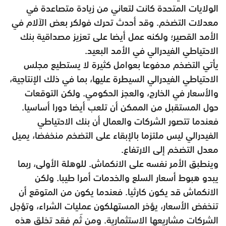
الولايات المتحدة كانت لتعاني من زيادة متصاعدة في
معدلات التضخم. وقد أحدث تحرك فولكر بعض الآلام في
الأمد القصير؛ ولكنه عمل أيضا على تعزيز مصداقية بنك
الاحتياطي الفيدرالي في الأمد البعيد.
يأتي التضخم مدفوعا بعوامل كثيرة لا يستطيع مجلس
الاحتياطي الفيدرالي السيطرة عليها، بما في ذلك الإنتاجية،
والأسعار في الخارج، والعجز الحكومي. ولكن التوقعات
حول المستقبل من الممكن أن تلعب أيضا دورا أساسيا.
فعندما تتصور الشركات والعمال أن بنك الاحتياطي
الفيدرالي ليس ملتزما بالإبقاء على التضخم منخفضا، يميل
معدل التضخم إلى الارتفاع.
وينطبق الأمر نفسه على الانكماش. للوهلة الأولى، ربما
يبدو هبوط أسعار السلع والخدمات أمرا طيبا. ولكن
الانكماش قد يكون كارثيا. فعندما يكون من المتوقع أن
تنخفض الأسعار، يؤخر المستهلكون عمليات الشراء، وتؤجل
الشركات مشاريعها الاستثمارية. ومن ثَم فقد تخلق هذه