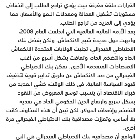
القرارات حلقة مفرغة حيث يؤدي تراجع الطلب إلى انخفاض
مستويات تشغيل العمالة ومعدلات النمو والأسعار، مما
يؤدي إلى المزيد من تراجع الطلب.
بعد الأزمة المالية العالمية التي اندلعت العام 2008،
واجهت دول عديدة شبح الانكماش. ولكن بفضل بنك
الاحتياطي الفيدرالي، تجنبت الولايات المتحدة الانكماش
الحاد والتضخم الحاد، وتعافت بشكل أسرع من أغلب
الاقتصادات المتقدمة الأخرى. تمكن بنك الاحتياطي
الفيدرالي من صد الانكماش عن طريق تدابير قوية لتخفيف
قيود السياسة المالية. في ذلك الوقت، خشي العديد من
خبراء الاقتصاد أن يتسبب توسع المعروض من النقود
بشكل سريع وارتفاع الدين الحكومي الحاد في تغذية
التضخم وإضعاف الدولار. لكن تبين أن هذه المخاوف كانت
بلا أساس، وتعززت مصداقية بنك الاحتياطي الفيدرالي مرة
أخرى.
الواقع أن مصداقية بنك الاحتياطي الفيدرالي هي التي