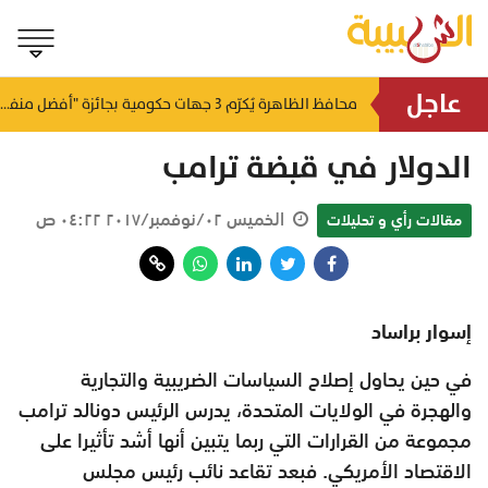
عاجل
لتطوير البنى الأساسية.. "الثروة الزراعية" توقع اتفاقية التصميم والإشراف لمدينة الصناعات السمكية
محافظ الظاهرة يُكرّم 3 جهات حكومية بجائزة "أفضل منفذ تقديم خدمة" لعام 2025
منذ ٢٠ ساعة
منذ ٢٠ ساعة
الدولار في قبضة ترامب
الخميس ٠٢/نوفمبر/٢٠١٧ ٠٤:٢٢ ص
مقالات رأي و تحليلات
إسوار براساد
في حين يحاول إصلاح السياسات الضريبية والتجارية
والهجرة في الولايات المتحدة، يدرس الرئيس دونالد ترامب
مجموعة من القرارات التي ربما يتبين أنها أشد تأثيرا على
الاقتصاد الأمريكي. فبعد تقاعد نائب رئيس مجلس