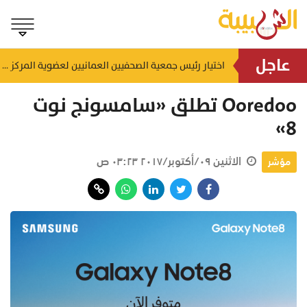
عاجل
إنجاز بحري جديد.. القبطان محمد البوسعيدي أول عُماني يقود ناقلة منتجات نفطية متوسطة المدى
اختيار رئيس جمعية الصحفيين العمانيين لعضوية المركز الدولي لمكافحة التضليل (ICCMD)
منذ ١١ ساعة
Ooredoo تطلق «سامسونج نوت
8»
الاثنين ٠٩/أكتوبر/٢٠١٧ ٠٣:٢٣ ص
مؤشر