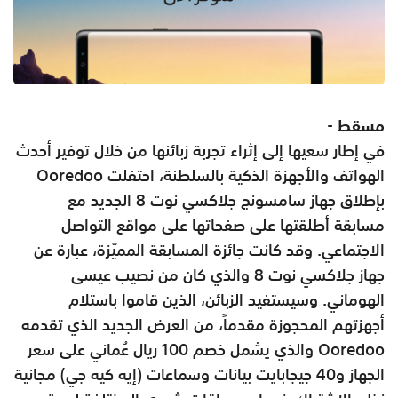
مسقط
-
في إطار سعيها إلى إثراء تجربة زبائنها من خلال توفير أحدث
الهواتف والأجهزة الذكية بالسلطنة، احتفلت Ooredoo
بإطلاق جهاز سامسونج جلاكسي نوت 8 الجديد مع
مسابقة أطلقتها على صفحاتها على مواقع التواصل
الاجتماعي. وقد كانت جائزة المسابقة المميّزة، عبارة عن
جهاز جلاكسي نوت 8 والذي كان من نصيب عيسى
الهوماني. وسيستفيد الزبائن، الذين قاموا باستلام
أجهزتهم المحجوزة مقدماً، من العرض الجديد الذي تقدمه
Ooredoo والذي يشمل خصم 100 ريال عُماني على سعر
الجهاز و40 جيجابايت بيانات وسماعات (إيه كيه جي) مجانية