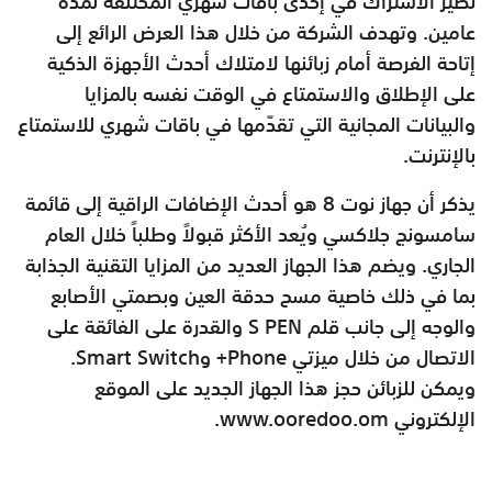
نظير الاشتراك في إحدى باقات شهري المختلفة لمدة
عامين. وتهدف الشركة من خلال هذا العرض الرائع إلى
إتاحة الفرصة أمام زبائنها لامتلاك أحدث الأجهزة الذكية
على الإطلاق والاستمتاع في الوقت نفسه بالمزايا
والبيانات المجانية التي تقدّمها في باقات شهري للاستمتاع
بالإنترنت.
يذكر أن جهاز نوت 8 هو أحدث الإضافات الراقية إلى قائمة
سامسونج جلاكسي ويُعد الأكثر قبولاً وطلباً خلال العام
الجاري. ويضم هذا الجهاز العديد من المزايا التقنية الجذابة
بما في ذلك خاصية مسح حدقة العين وبصمتي الأصابع
والوجه إلى جانب قلم S PEN والقدرة على الفائقة على
الاتصال من خلال ميزتي Phone+ وSmart Switch.
ويمكن للزبائن حجز هذا الجهاز الجديد على الموقع
الإلكتروني www.ooredoo.om.