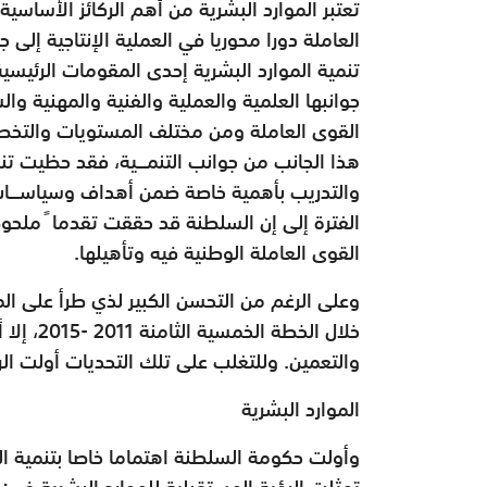
تعتبر الموارد البشرية من أهم الركائز الأساسي
العاملة دورا محوريا في العملية الإنتاجية إلى 
تنمية الموارد البشرية إحدى المقومات الرئيس
جوانبها العلمية والعملية والفنية والمهنية و
القوى العاملة ومن مختلف المستويات والتخصصا
هذا الجانب من جوانب التنمـــية، فقد حظيت تنم
والتدريب بأهمية خاصة ضمن أهداف وسياســـات 
الفترة إلى إن السلطنة قد حققت تقدما ً ملح
القوى العاملة الوطنية فيه وتأهيلها.
وعلى الرغم من التحسن الكبير لذي طرأ على ال
خلال الخ
والتعمين. وللتغلب على تلك التحديات أولت الر
الموارد البشرية
وأولت حكومة السلطنة اهتماما خاصا بتنمية الم
تمثلت الرؤية المستقبلية للموارد البشرية في