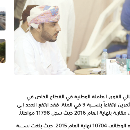
الي القوى العاملة الوطنية في القطاع الخاص في
وظائف مديري الإدارة العامة والأعمال والمستثمرين ارتفاعاً بنســـبة 9 في المئة. فقد ارتفع العدد إلى
وكانت جمـلة القــوى العـــاملة الوطنية في هذه الوظائف 10704 نهاية العام 2015. حيث بلغت نســـبة