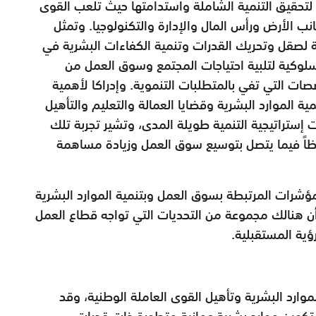
ة لتحقيق التنمية الشاملة واستدامتها حيث تلعب القوى
جانب الأرض ورأس المال والإدارة والتكنولوجيا. وتمثل
ية لصقل وتحريك القدرات وتنمية الكفاءات البشرية في
السلوكية لتلبية احتياجات المجتمع وسوق العمل من
ت التي تفي بالمتطلبات التنموية. وإدراكا لأهمية
ية الموارد البشرية وقضايا العمالة والتعليم والتأهيل
إستراتيجية التنمية طويلة المدى، وتشير تجربة تلك
وظاً فيما يتصل بتوسيع سوق العمل وزيادة مساهمة
مؤشرات المرتبطة بسوق العمل وبتنمية الموارد البشرية
طة الخمسية الثامنة 2011 -2015، إلا أن هنالك مجموعة من التحديات التي تواجه قطاع العمل
ؤية المستقبلية.
وارد البشرية وتأهيل القوى العاملة الوطنية، وقد
: تكوين موارد بشرية عمانية متطورة ذات قدرات