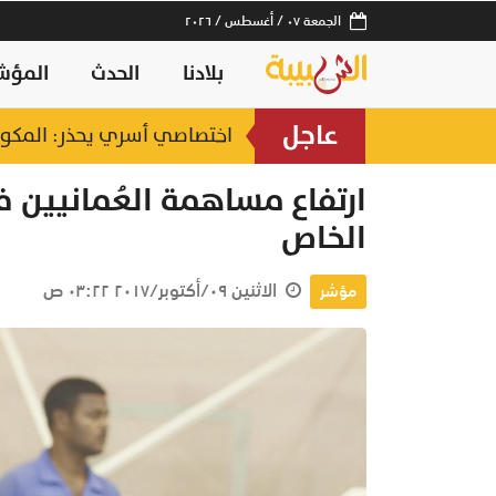
الجمعة ٠٧ / أغسطس / ٢٠٢٦
بلادنا
الحدث
المؤش
عاجل
اختصاصي أسري يحذر: المكوث 
ارتفاع مساهمة العُمانيين ف
الخاص
الاثنين ٠٩/أكتوبر/٢٠١٧ ٠٣:٢٢ ص
مؤشر