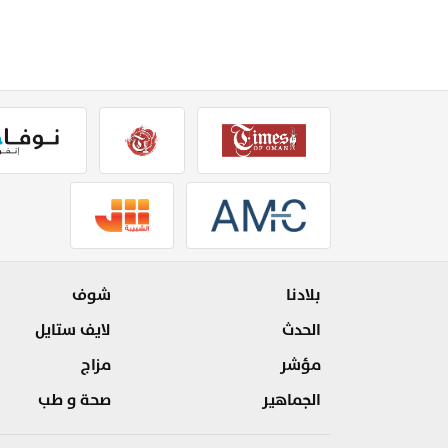
بلادنا
شوف
الحدث
لايف ستايل
مؤشر
مزاج
الجماهير
صحة و طب