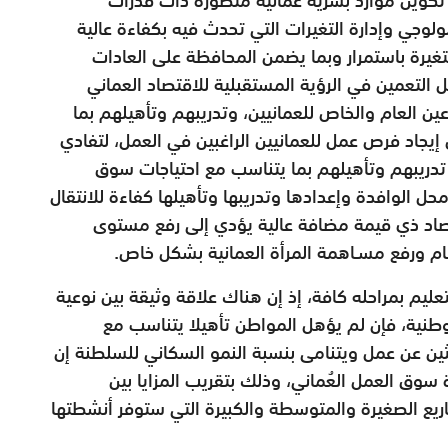
لوجي وإدارة التغيرات التي تحدث فيه بكفاءة عالية
غيرة باستمرار وبما يضمن المحافظة على العادات
 التعمين في الرؤية المستقبلية للاقتصاد العماني
قطاعين العام والخاص للعمانيين، وتدريبهم وتأهيلهم بما
يجاد فرص عمل للعمانيين الراغبين في العمل، لتفادي
تدريبهم وتأهيلهم بما يتناسب مع احتياجات سوق
حل الوافدة وإعدادها وتدريبها وتأهيلها كفاءة للانتقال
اد ذي قيمة مضافة عالية يؤدي إلى رفع مستوى
م ورفع مسـاهمة المرأة العمانية بشكل خاص.
ليم بمراحله كافة، إذ إن هناك علاقة وثيقة بين نوعية
وطنية، فإن لم يؤهل المواطن تأهيلا يتناسب مع
ين عن عمل ويتنامى بنسبة النمو السكاني للسلطنة إن
سوق العمل العُماني، وذلك بتقريب المزايا بين
ريع الصغيرة والمتوسطة والكبيرة التي ستوفر أنشطتها