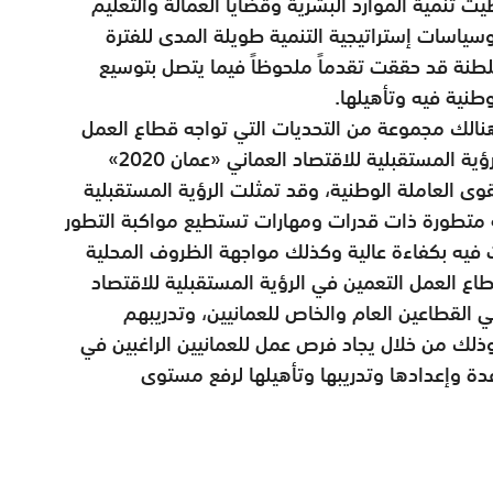
ت تنمية الموارد البشرية وقضايا العمالة والتعليم
ياسات إستراتيجية التنمية طويلة المدى للفترة
ن السلطنة قد حققت تقدماً ملحوظاً فيما يتصل بتوسيع
نية فيه وتأهيلها.
 هنالك مجموعة من التحديات التي تواجه قطاع العمل
والتعمين. وللتغلب على تلك التحديات أولت الرؤية المستقبلية للاقتصاد العماني «عمان 2020»
لقوى العاملة الوطنية، وقد تمثلت الرؤية المستقبلية
ية متطورة ذات قدرات ومهارات تستطيع مواكبة التطور
ث فيه بكفاءة عالية وكذلك مواجهة الظروف المحلية
طاع العمل التعمين في الرؤية المستقبلية للاقتصاد
 التوظف في القطاعين العام والخاص للعمانيين، وتدريبهم
ذلك من خلال يجاد فرص عمل للعمانيين الراغبين في
فدة وإعدادها وتدريبها وتأهيلها لرفع مستوى