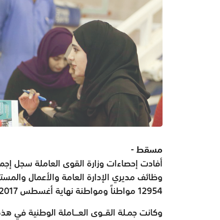
مسقط -
أفادت إحصاءات وزارة القوى العاملة سجل إجم
12954 مواطناً ومواطنة نهاية أغسطس 2017، مقارنة بنهاية العام 2016 حيث سجل 11798 مواطناً.