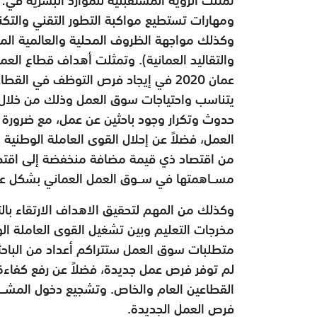
ومهارات تستطيع مواكبة التطور التقني والتكنو
وكذلك مواجهة الظروف المحلية والعالمية المت
والتقاليد العمانية). وتمثلت أهداف قطاع العمل
عمان 2020 في إيجاد فرص التوظف في ال
يتناسب واحتياجات سوق العمل وذلك من خلال إ
حدوث وتكرار وجود باحثين عن عمل، مع ضرورة 
العمل، فضلاً عن إحلال القوى العاملة الوطنية م
من اقتصاد ذي قيمة مضافة منخفضة إلى اقتص
مســاهمتها في ســوق العمل العماني بشكل عا
وكذلك من المهم لتحقيق الاهداف الارتقاء بالتع
مخرجات التعليم وبين تشغيل القوى العاملة ال
متطلبات سوق العمل ستتراكم أعداد من الباحث
لم توفر فرص عمل جديدة، فضلاً عن رفع كفاءة 
القطاعين العام والخاص. وتشجيع دخول المشــا
فرص العمل الجديدة.