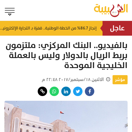
عاجل
إصابة 5 أشخاص وحريق بمصفاة نفط روسية في هجوم لمسيرات أوكرانية
إنجاز 86.7% من الخطة الوطنية.. قفزة بـ التجارة الإلكترونية في سلطنة عُمان
منذ ٤٨ دقيقة
بالفيديو.. البنك المركزي: ملتزمون
بربط الريال بالدولار وليس بالعملة
الخليجية الموحدة
الاثنين ١٨/سبتمبر/٢٠١٧ ٢٢:٤٨ م
مؤشر