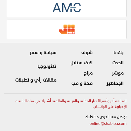
بلادنا
شوف
سياحة و سفر
الحدث
لايف ستايل
تكنولوجيا
مؤشر
مزاج
مقالات رأي و تحليلات
الجماهير
صحة و طب
لمتابعة آخر وأهم الأخبار المحلية والعربية والعالمية أشترك في قناة الشبيبة
الإخبارية على الواتساب
تواصل معنا لعرض مشكلتك
online@shabiba.com