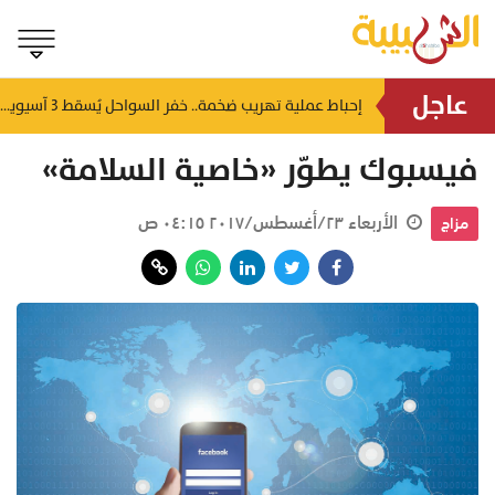
عاجل
شمل غرامات وإغلاقاً نهائياً.. "حماية المستهلك" تُعلن صدور حكم قضائي بحق مؤسستين بمسقط
إحباط عملية تهريب ضخمة.. خفر السواحل يُسقط 3 آسيويين بحوزتهم 66 كجم من الكريستال
منذ ٣ ساعات
فيسبوك يطوّر «خاصية السلامة»
الأربعاء ٢٣/أغسطس/٢٠١٧ ٠٤:١٥ ص
مزاج