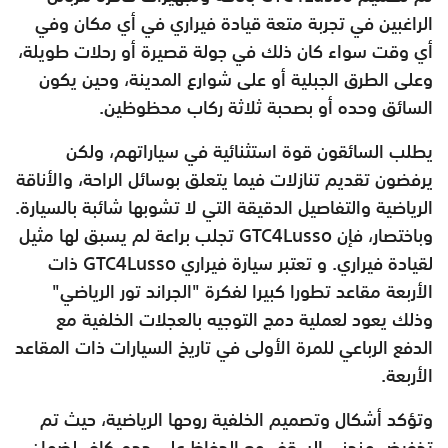
الراغبين في تجربة متعة قيادة فيراري في أي مكان وفي
أي وقت سواء كان ذلك في جولة قصيرة أو رحلات طويلة،
وعلى الطرق الجبلية أو على شوارع المدينة، وحين يكون
السائق وحده أو بصحبة ثلاثة ركاب محظوظين.
يطلب السائقون قوة استثنائية في سياراتهم، ولكن
يرفضون تقديم تنازلات فيما يتعلق بوسائل الراحة، والأناقة
الرياضية والتفاصيل الدقيقة التي لا تشوبها شائبة بالسيارة.
وباختصار، فإن GTC4Lusso تجلب براعة لم يسبق لها مثيل
لقيادة فيراري. و تعتبر سيارة فيراري GTC4Lusso ذات
الأربعة مقاعد تطورا كبيرا لفكرة "الجراند تور الرياضي"
وذلك يعود لعملية دمج التوجيه بالعجلات الخلفية مع
الدفع الرباعي للمرة الأولى في تاريخ السيارات ذات المقاعد
الأربعة.
وتؤكد أشكال وتصميم الخلفية روحها الرياضية، حيث تم
تخفيض منحنى السقف مع الحفاظ على حجم كاف لضمان