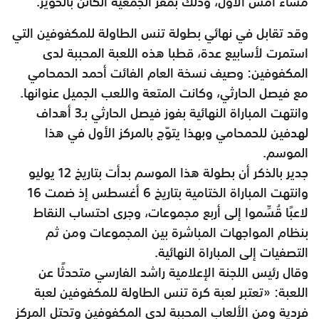
مساء أمس الأول، وذلك بمقر الجمعية الكائن بالخوير.
وقد تقابل في نهائي بطولة تنس الطاولة للمكفوفين التي
استمرت لأسابيع عدة، قطبا هذه اللعبة المحببة لدى
المكفوفين: وصيف نسخة العام الفائت أحمد الحمحامي
مع فيصل الحارثي، وكانت المتعة واللعب الجميل عنوانها.
وانتهت المباراة النهائية بفوز فيصل الحارثي بـ3 أهداف
لهدفين للحمحامي وبهذا يتوّج بالمركز الأول في هذا
الموسم.
جدير بالذكر أن بطولة هذا الموسم بدأت بتاريخ 12 يوليو
وانتهت المباراة الختامية بتاريخ 6 أغسطس إذ ضمت 16
لاعبًا قُسِّموا إلى أربع مجموعات، وجرى احتساب النقاط
بنظام المواجهات المباشرة بين المجموعات ومن ثم
التصفيات إلى المباراة النهائية.
وقال رئيس اللجنة الإعلامية راشد الفارسي متحدثًا عن
اللعبة: «تعتبر لعبة كرة تنس الطاولة للمكفوفين لعبة
فردية ومن الألعاب المحببة لدى المكفوفين وتحتل المركز