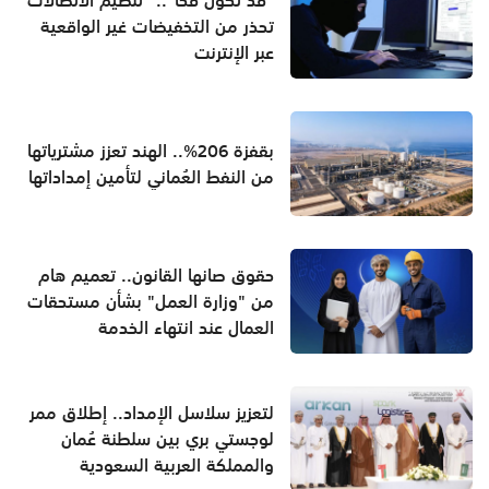
"قد تكون فخاً".. "تنظيم الاتصالات"
تحذر من التخفيضات غير الواقعية
عبر الإنترنت
بقفزة 206%.. الهند تعزز مشترياتها
من النفط العُماني لتأمين إمداداتها
حقوق صانها القانون.. تعميم هام
من "وزارة العمل" بشأن مستحقات
العمال عند انتهاء الخدمة
لتعزيز سلاسل الإمداد.. إطلاق ممر
لوجستي بري بين سلطنة عُمان
والمملكة العربية السعودية