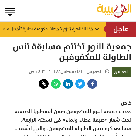
عاجل
لتطوير البنى الأساسية.. "الثروة الزراعية" توقع اتفاقية التصميم والإشراف لمدينة الصناعات السمكية
محافظ الظاهرة يُكرّم 3 جهات حكومية بجائزة "أفضل منفذ تقديم خدمة" لعام 2025
منذ ١٥ ساعة
منذ ١٦ ساعة
جمعية النور تختتم مسابقة تنس
الطاولة للمكفوفين
الخميس ١٠/أغسطس/٢٠١٧ ٠٤:٣٠ ص
الجماهير
خاص -
نفذت جمعية النور للمكفوفين ضمن أنشطتها الصيفية
تحت شعار «صيفنا عطاء ونماء» في نسخته الرابعة،
مسابقة كرة تنس الطاولة للمكفوفين، والتي اختُتمت