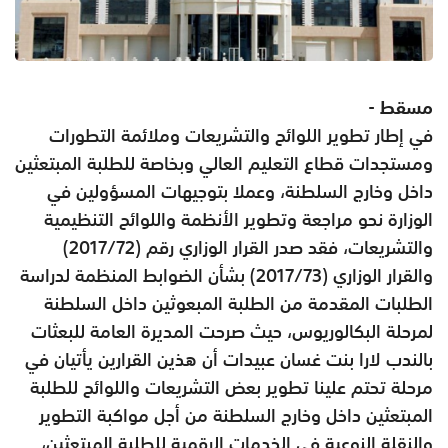
مسقط -
في إطار تطوير اللوائح والتشريعات وملائمة التطورات
ومستجدات قطاع التعليم العالي وبخاصة للطلبة المبتعثين
داخل وخارج السلطنة، وعملا بتوجيهات المسؤولين في
الوزارة نحو مراجعة وتطوير الأنظمة واللوائح التنظيمية
والتشريعات، فقد صدر القرار الوزاري رقم (72/‏‏2017)
والقرار الوزاري (73/‏‏2017) بشأن الضوابط المنظمة لدراسة
الطلبات المقدمة من الطلبة المبعوثين داخل السلطنة
لمرحلة البكالوريوس، حيث صرحت المديرة العامة للبعثات
بالندب لارا بنت غسان عبيدات أن هذين القرارين يأتيان في
مرحلة تحتم علينا تطوير بعض التشريعات واللوائح للطلبة
المبتعثين داخل وخارج السلطنة من أجل مواكبة التطوير
والنقلة النوعية في الخدمات الرقمية للطلبة المبتعثين،