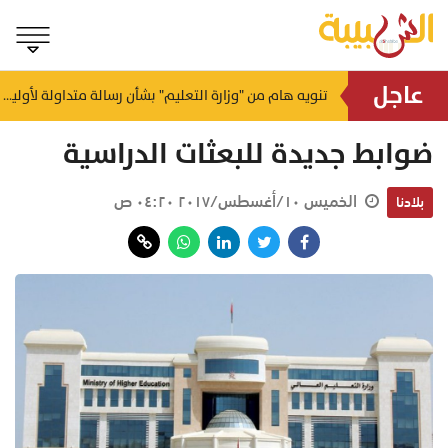
عاجل
تغطي أشهر معالم ظفار.. تفاصيل مسارات وأوقات رحلات "حافلة المذاق العُماني"
تنويه هام من "وزارة التعليم" بشأن رسالة متداولة لأولياء الأمور
ضوابط جديدة للبعثات الدراسية
الخميس ١٠/أغسطس/٢٠١٧ ٠٤:٢٠ ص
بلادنا