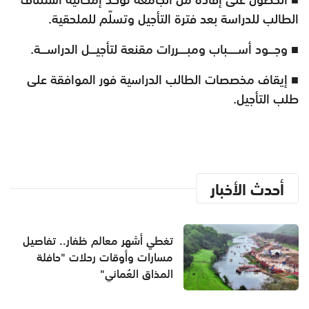
الطالب للدراسة بعد فترة التأجيل وتسلّم للملحقية.
■ وجـــود أســـــباب ومبــــررات مقنعة لتأجيـــل الدراســـة.
■ إيقاف مخصصات الطالب الدراسية فور الموافقة على
طلب التأجيل.
أحدث الأخبار
تغطي أشهر معالم ظفار.. تفاصيل
مسارات وأوقات رحلات "حافلة
المذاق العُماني"