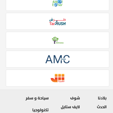
بلادنا
شوف
سياحة و سفر
الحدث
لايف ستايل
تكنولوجيا