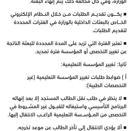
الوزارة، وفي حال مخالفة ذلك يتم إنهاء البعثة.
■ يكــــون تقديــم الطلبات مــن خـلال النــظام الإلكتروني
الخـــاص بالبعثات الداخلية بالوزارة في الفترات المحددة
لتقديم الطلبات.
■ تعتبر الفترة التي تزيد على المدة المحددة للبعثة الناتجة
عن تغيير التخصص أو المؤسسة فترة تمديد.
ثانيا: تغيير المؤسسة التعليمية:
أ ) ضوابط طلبات تغيير المؤسسة التعليمية (غير
التخصصات الطبية):
■ لا ينظر في طلب نقل الطالب المستجد إلا بعد إنهائه
البرنامج التأسيسي واستيفائه للقبــول غير المشــروط في
التخصص من المــؤســسة التعليمية الراغــب الانتقال إليها.
■ ألا يؤدي الانتقال إلى تأخر الطالب عن موعد تخرجه.