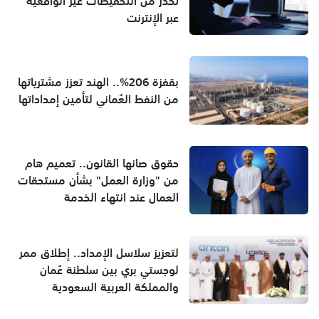
تحذر من التخفيضات غير الواقعية
عبر الإنترنت
بقفزة 206%.. الهند تعزز مشترياتها
من النفط العُماني لتأمين إمداداتها
حقوق صانها القانون.. تعميم هام
من "وزارة العمل" بشأن مستحقات
العمال عند انتهاء الخدمة
لتعزيز سلاسل الإمداد.. إطلاق ممر
لوجستي بري بين سلطنة عُمان
والمملكة العربية السعودية