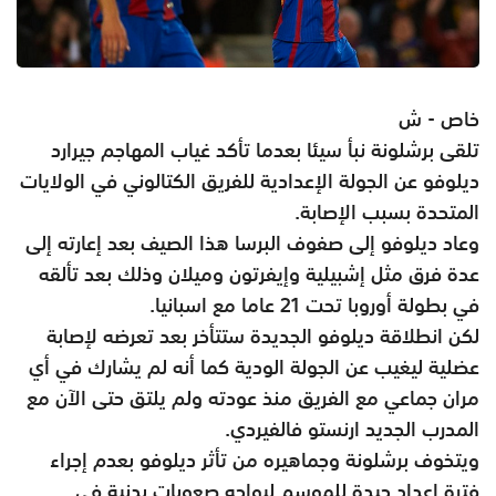
خاص - ش
تلقى برشلونة نبأ سيئا بعدما تأكد غياب المهاجم جيرارد
ديلوفو عن الجولة الإعدادية للفريق الكتالوني في الولايات
المتحدة بسبب الإصابة.
وعاد ديلوفو إلى صفوف البرسا هذا الصيف بعد إعارته إلى
عدة فرق مثل إشبيلية وإيفرتون وميلان وذلك بعد تألقه
في بطولة أوروبا تحت 21 عاما مع اسبانيا.
لكن انطلاقة ديلوفو الجديدة ستتأخر بعد تعرضه لإصابة
عضلية ليغيب عن الجولة الودية كما أنه لم يشارك في أي
مران جماعي مع الفريق منذ عودته ولم يلتق حتى الآن مع
المدرب الجديد ارنستو فالفيردي.
ويتخوف برشلونة وجماهيره من تأثر ديلوفو بعدم إجراء
فترة إعداد جيدة للموسم ليواجه صعوبات بدنية في