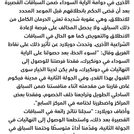
الأخرى في دوامة الراية السوداء ضمن السباقات القصيرة
بعد أن قضى الحكم بانطلاقهم قبل الموعد المحدد
للانطلاق، وهي عقوبة شديدة تعني الحرمان الكامل من
ذلك السباق، ولا يحصل المخالف على فرصة لإعادة
الانطلاق والتعويض كما هو الحال في السباقات
الشراعية الأخرى. وتحدث دويلارد عن تأثير ذلك على نقاط
الفريق وقال: "لسوء الحظ، بعد حصولنا على الراية
السوداء في دونكيرك، فقدنا فرصتنا للوصول إلى
النهائيات في دونكيرك، ولم يكن لدينا الخيار سوى
القبول بهذا القدر، وفي الجولة الثانية في مدينة فيكوم
غاص قاربنا من مقدمته اثناء منافستنا ضمن السباق
الساحلي الطويل وتراجعنا خلف الخصوم، وفقدنا بعض
المراكز واضطررنا لختامه في المركز السابع".
وأضاف دويلارد: "سجلنا نتائج رائعة في السباقات
القصيرة بعد ذلك، واستطعنا الوصول إلى النهائيات في
الجولة الثانية، وقدّمنا أداءً متوسطًا وختمنا السباق في