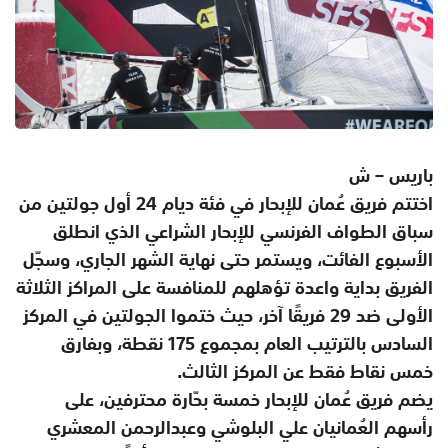
باريس – ش
اختتم فريق عُمان للإبحار في فئة ديام 24 أول جولتين من
سباق الطواف الفرنسي للإبحار الشراعي الذي انطلق
الأسبوع الفائت، ويستمر حتى نهاية الشهر الجاري، وسجّل
الفريق بداية واعدة تؤهلهم للمنافسة على المراكز الثلاثة
الأولى ضد 29 فريقًا آخر، حيث ختموا الجولتين في المركز
السادس بالترتيب العام بمجموع 175 نقطة، وبفارق
خمس نقاط فقط عن المركز الثالث.
يضم فريق عُمان للإبحار خمسة بحّارة محترفين، على
رأسهم العُمانيان علي البلوشي وعبدالرحمن المعشري