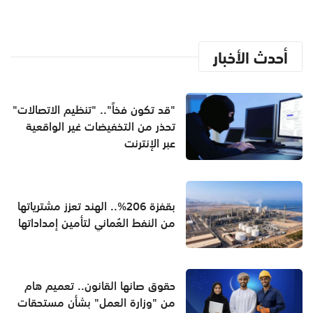
أحدث الأخبار
"قد تكون فخاً".. "تنظيم الاتصالات"
تحذر من التخفيضات غير الواقعية
عبر الإنترنت
بقفزة 206%.. الهند تعزز مشترياتها
من النفط العُماني لتأمين إمداداتها
حقوق صانها القانون.. تعميم هام
من "وزارة العمل" بشأن مستحقات