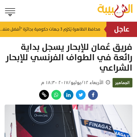
عاجل
لتطوير البنى الأساسية.. "الثروة الزراعية" توقع اتفاقية التصميم والإشراف لمدينة الصناعات السمكية
محافظ الظاهرة يُكرّم 3 جهات حكومية بجائزة "أفضل منفذ تقديم خدمة" لعام 2025
منذ ١٤ ساعة
منذ ١٥ ساعة
فريق عُمان للإبحار يسجل بداية
رائعة في الطواف الفرنسي للإبحار
الشراعي
الأربعاء ١٢/يوليو/٢٠١٧ ١٨:٣٠ م
الجماهير