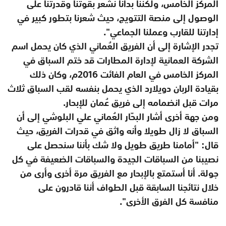
المركز الخامس، ولكننا بدأنا نشعر بقوتنا وقدرتنا على
الوصول إلى منصة التتويج، حيث شعرنا بتطور كبير في
إدارتنا للقارب وعملنا الجماعي".
تجدر الإشارة إلى أن الفريق العُماني الذي كان يحمل اسم
الشركة العمانية لإدارة المطارات قد ختم السباق في
المركز الخامس في العام الفائت 2016م، وكان ذلك
بقيادة الربان دويلارد الذي يحمل بنفسه لقب السباق ثلاث
مرات قبل انضمامه إلى فريق عُمان للإبحار.
ومن جهة أخرى أشار البحّار العُماني علي البلوشي إلى أن
السباق لا زال طويلا وأنه واثق في قدرات الفريق، حيث
قال: "أمامنا طريق طويل ولا شك بأننا سنحصل على
نصيبنا من السباقات الجيدة والسباقات الضعيفة في كل
جولة. أنا أستمتع بالإبحار مع الفريق مرة
أخرى
وأرى من
خلال نتائجنا السابقة قبل الطواف أننا قادرون على
منافسة كل الفرق الأخرى".