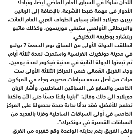
اللذان شاركا في السباق العام الماضي أيضًا، وتبادلا
الأدوار في مهمة ضبط الأشرعة، بالإضافة إلى الربانين
تييري دويلارد الفائز بسباق الطواف العربي العام الفائت،
والبريطاني الأولمبي ستيفي موريسون، وكذلك ماتيو
ريتشارد بوظيفة التكتيكي.
انطلقت الجولة الأولى من السباق يوم الجمعة 7 يوليو
في مدينة دونكيرك الفرنسية واستمرت لمدة ثلاثة أيام،
ثم تبعتها الجولة الثانية في مدنية فيكوم لمدة يومين،
وجاء الفريق العُماني ضمن المراكز الثلاثة الأولى ست
مرات من أصل تسعة سباقات قصيرة، وجاء في المركزين
الخامس والسابع في السباقين الساحليين، وأشار الربان
دويلارد إلى ذلك وقال: "أبلينا بلاءًا حسنًا حتى الآن ولكننا
نطمح للأفضل، فقد بدأنا بداية جيدة بحصولنا على المركز
الخامس في أولى السباقات الساحلية وفزنا بالعديد من
السباقات القصيرة في دونكيرك".
ولكن الفريق رغم بدايته الواعدة وقع كغيره من الفرق