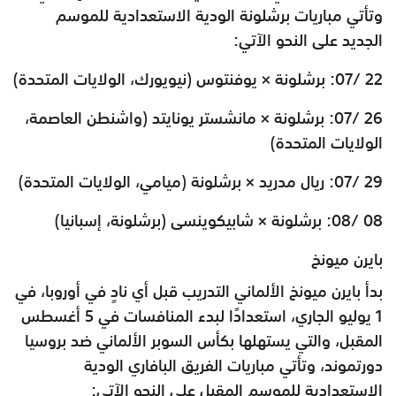
وتأتي مباريات برشلونة الودية الاستعدادية للموسم
الجديد على النحو الآتي:
22 /07: برشلونة × يوفنتوس (نيويورك، الولايات المتحدة)
26 /07: برشلونة × مانشستر يونايتد (واشنطن العاصمة،
الولايات المتحدة)
29 /07: ريال مدريد × برشلونة (ميامي، الولايات المتحدة)
08 /08: برشلونة × شابيكوينسى (برشلونة، إسبانيا)
بايرن ميونخ
بدأ بايرن ميونخ الألماني التدريب قبل أي نادٍ في أوروبا، في
1 يوليو الجاري، استعدادًا لبدء المنافسات في 5 أغسطس
المقبل، والتي يستهلها بكأس السوبر الألماني ضد بروسيا
دورتموند، وتأتي مباريات الفريق البافاري الودية
الاستعدادية للموسم المقبل على النحو الآتي: