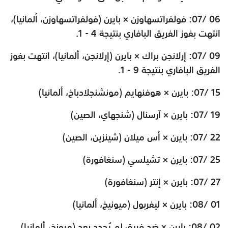
06 /07: فولفراتسهاوزن × بايرن (فولفراتسهاوزن، ألمانيا)،
انتهت بفوز الفريق البافاري بنتيجة 4 - 1.
09 /07: إرلانجن براك × بايرن (إرلانجن، ألمانيا)، انتهت بفوز
الفريق البافاري بنتيجة 9 - 1.
15 /07: بايرن × هوفنهايم (مونشنجلادباخ، ألمانيا)
19 /07: بايرن × آرسنال (شنجهاي، الصين)
22 /07: بايرن × أس ميلان (شينزين، الصين)
25 /07: بايرن × تشيلسي (سنغافورة)
27 /07: بايرن × إنتر (سنغافورة)
01 /08: بايرن × ليفربول (ميونيخ، ألمانيا)
02 /08: بايرن × ضد فريق لم يُحدد بعد (ميونخ، ألمانيا)