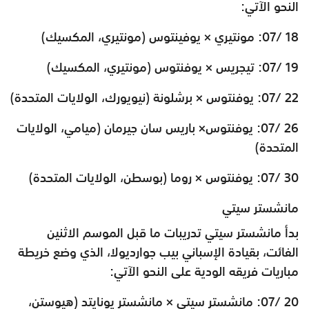
النحو الآتي:
18 /07: مونتيري × يوفينتوس (مونتيري، المكسيك)
19 /07: تيجريس × يوفنتوس (مونتيري، المكسيك)
22 /07: يوفنتوس × برشلونة (نيويورك، الولايات المتحدة)
26 /07: يوفنتوس× باريس سان جيرمان (ميامي، الولايات
المتحدة)
30 /07: يوفنتوس × روما (بوسطن، الولايات المتحدة)
مانشستر سيتي
بدأ مانشستر سيتي تدريبات ما قبل الموسم الاثنين
الفائت، بقيادة الإسباني بيب جوارديولا، الذي وضع خريطة
مباريات فريقه الودية على النحو الآتي:
20 /07: مانشستر سيتي × مانشستر يونايتد (هيوستن،