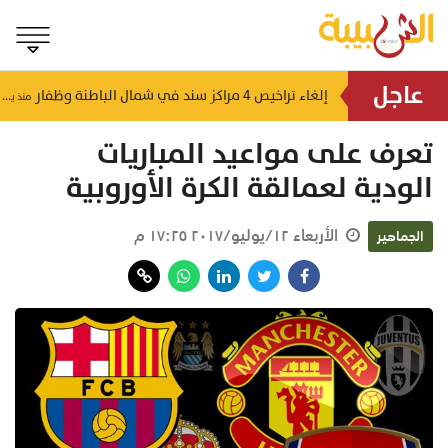
عاجل
ارتفاع الإصابات المؤكدة بفيروس إيبولا إلى 36
إلغاء تراخيص 4 مراكز سند في شمال الباطنة وظفار
منذ يوم
تعرف على مواعيد المباريات
الودية لعمالقة الكرة الأوروبية
الأربعاء ١٢/يوليو/٢٠١٧ ١٧:٢٥ م
الجماهير