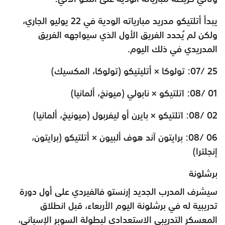
يبدأ أتلتيكو مدريد مبارياته الودية في 22 يوليو الجاري،
ولكن لم يُحدد الفريق الأول الذي سيواجهه الفريق
المدريدي في ذلك اليوم.
25 /07: تولوكا × أتليتيكو (تولوكا، المكسيك)
01 /08: اتلتيكو × نابولي (ميونخ، ألمانيا)
02 /08: اتلتيكو × بايرن أو ليفربول (ميونيخ، ألمانيا)
06 /08: برايتون آند هوف ألبيون × أتلتيكو (برايتون،
إنجلترا)
برشلونة
سيشرف المدرب الجديد إرنستو فالفيردي على أول دورة
تدريبية له في برشلونة اليوم الأربعاء، قبل انطلاق
المعسكر التدريبي الاستعدادي لبطولة السوبر الإسباني،