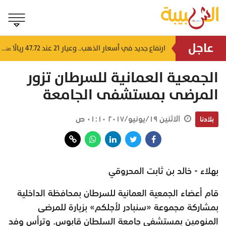
عاجل
4 إرشادات من شرطة عُمان السلطانية للقيادة في الأجواء المغبرة
ارتفاع جديد في أسعار الذهب.. وعيار 21 عند 47.72 ريالًا
منذ ٤ ساعات
منذ ٤ ساعات
الجمعية العمانية للسرطان تزور
المرضى بمستشفى الجامعة
الاثنين ١٩/يونيو/٢٠١٧ ٠١:١٠ ص
بلادنا
بهلاء - خالد بن ثابت المحروقي
قام أعضاء الجمعية العمانية للسرطان بمحافظة الداخلية
بمشاركة مجموعة «سنبادر لأجلكم» بزيارة للمرضى
المنومين بمستشفى جامعة السلطان قابوس. وترأس وفد