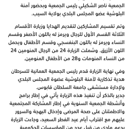
الجمعية ناصر الشكيلي رئيس الجمعية وبحضور آمنة
البلوشية عضو المجلس البلدي بولاية السيب.
وتم تقسيم المشاركين لتقديم الهدايا وزيارة الأقسام
الثلاثة القسم الأول للرجال ويرمز له باللون الأصفر وقسم
النساء ويرمز له باللون البنفسجي وقسم الأطفال ويحمل
اللون الأزرق. وشملت الزيارة 24 من الرجال المنومين 24
من النساء المنومات و28 من الأطفال المنومين.
وفي نهاية الزيارة قدم رئيس الجمعية العمانية للسرطان
هدية تذكارية لآمنة البلوشية عضوة المجلس البلدي
ولإدارة مستشفى جامعة السلطان قابوس.
جدير بالذكر أن تنفيذ هذه الزيارة يأتي في إطار برامج
وأنشطة الجمعية السنوية في إطار المشاركة المجتمعية
والاطمئنان على صحة المرضى وإدخال البهجة والسرور
عليهم مع اقتراب أيام عيد الفطر السعيد، وجاءت الزيارة
بدعم مادي من قبل عدد من المؤسسات الحكومية