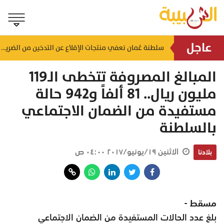
عاجل
لضمان الالتزام بالاشتراطات.. حملات تفتيشية تُستهدف محطات الوقود والمنشآت بالظاهرة
سلطنة عُمان تعفي منتجات الإقلاع عن التدخين من الضريبة
منذ ٣ ساعات
المبالغ المصروفة تتخطى الـ119
مليون ريال.. 81 ألفاً و942 حالة
مستفيدة من الضمان الاجتماعي
بالسلطنة
الاثنين ١٩/يونيو/٢٠١٧ ٠٤:٠٠ ص
بلادنا
مسقط -
بلغ عدد الحالات المستفيدة من الضمان الاجتماعي