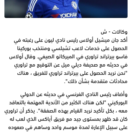
وكالات - ش
أكد جان ميشيل أولاس رئيس نادي ليون على رغبته في
الحصول على خدمات لاعب تشيلسي ومنتخب بوركينا
فاسو بيرتراند تراوري في الميركاتو الصيفي. وقال أولاس
في حديثه مع صحيفة ديلي ميل عن التوقيع مع تراوري
"نحن نريد الحصول على بيرتراند تراوري للفريق ، هناك
محادثات متقدمة بشأن ذلك".
وأضاف رئيس النادي الفرنسي في حديثه عن الدولي
البوركيني "لكن هناك الكثير من الأندية المهتمة بالتعاقد
معه ، بكل تأكيد نريد القيام بهذه الصفقة". يذكر أن تراوري
كان قد ظهر بمستوى جيد مع فريق أياكس الذي لعب له
على سبيل الإعارة لمدة موسم واحد وساهم في صعوده