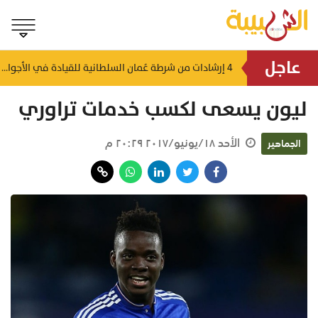
عاجل
كيا وباكستان
4 إرشادات من شرطة عُمان السلطانية للقيادة في الأجواء المغبرة
منذ ١٤ ساعة
ليون يسعى لكسب خدمات تراوري
الأحد ١٨/يونيو/٢٠١٧ ٢٠:٢٩ م
الجماهير