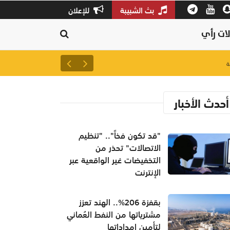
بث الشبيبة
للإعلان
ات رأي
لتعزيز سلاسل الإمداد.. إطلاق 
أحدث الأخبار
"قد تكون فخاً".. "تنظيم
الاتصالات" تحذر من
التخفيضات غير الواقعية عبر
الإنترنت
بقفزة 206%.. الهند تعزز
مشترياتها من النفط العُماني
لتأمين إمداداتها