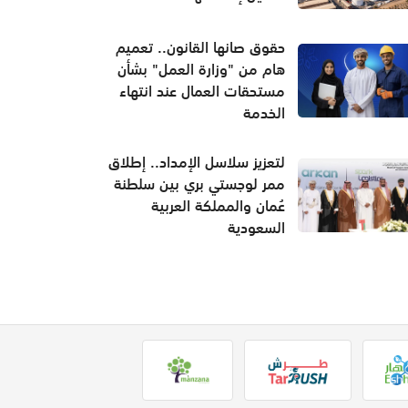
حقوق صانها القانون.. تعميم
هام من "وزارة العمل" بشأن
مستحقات العمال عند انتهاء
الخدمة
لتعزيز سلاسل الإمداد.. إطلاق
ممر لوجستي بري بين سلطنة
عُمان والمملكة العربية
السعودية