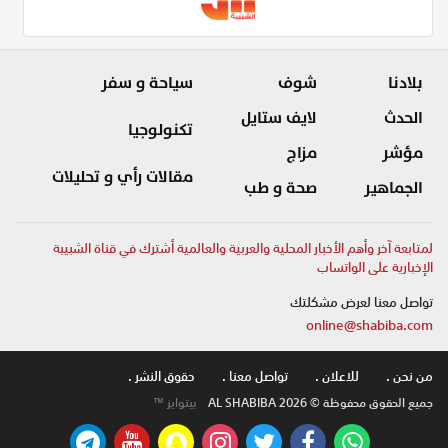
بلادنا
شوف
سياحة و سفر
الحدث
لايف ستايل
تكنولوجيا
مؤشر
مزاج
مقالات رأي و تحليلات
الجماهير
صحة و طب
لمتابعة آخر وأهم الأخبار المحلية والعربية والعالمية أشترك في قناة الشبيبة
الإخبارية على الواتساب
تواصل معنا لعرض مشكلتك
online@shabiba.com
من نحن .
للاعلان .
تواصل معنا .
حقوق النشر .
جميع الحقوق محفوظة © AL SHABIBA 2026
بيتوايز ™