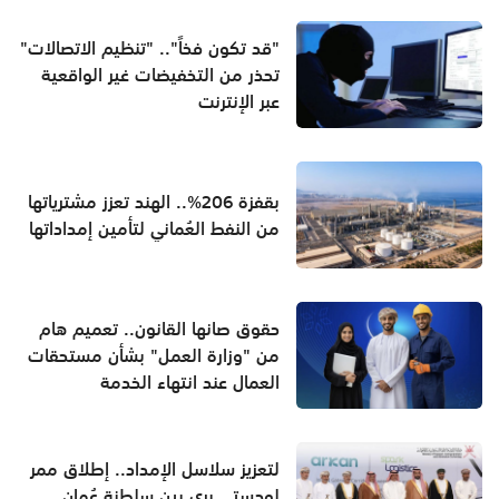
"قد تكون فخاً".. "تنظيم الاتصالات"
تحذر من التخفيضات غير الواقعية
عبر الإنترنت
بقفزة 206%.. الهند تعزز مشترياتها
من النفط العُماني لتأمين إمداداتها
حقوق صانها القانون.. تعميم هام
من "وزارة العمل" بشأن مستحقات
العمال عند انتهاء الخدمة
لتعزيز سلاسل الإمداد.. إطلاق ممر
لوجستي بري بين سلطنة عُمان