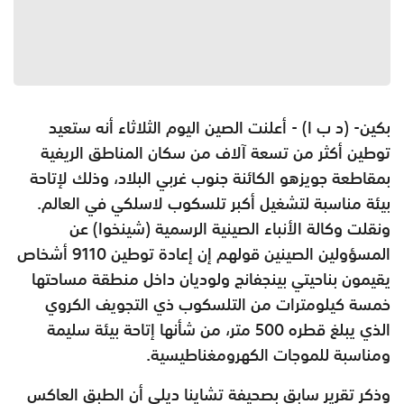
بكين- (د ب ا) - أعلنت الصين اليوم الثلاثاء أنه ستعيد
توطين أكثر من تسعة آلاف من سكان المناطق الريفية
بمقاطعة جويزهو الكائنة جنوب غربي البلاد، وذلك لإتاحة
بيئة مناسبة لتشغيل أكبر تلسكوب لاسلكي في العالم.
ونقلت وكالة الأنباء الصينية الرسمية (شينخوا) عن
المسؤولين الصينين قولهم إن إعادة توطين 9110 أشخاص
يقيمون بناحيتي بينجفانج ولوديان داخل منطقة مساحتها
خمسة كيلومترات من التلسكوب ذي التجويف الكروي
الذي يبلغ قطره 500 متر، من شأنها إتاحة بيئة سليمة
ومناسبة للموجات الكهرومغناطيسية.
وذكر تقرير سابق بصحيفة تشاينا ديلي أن الطبق العاكس