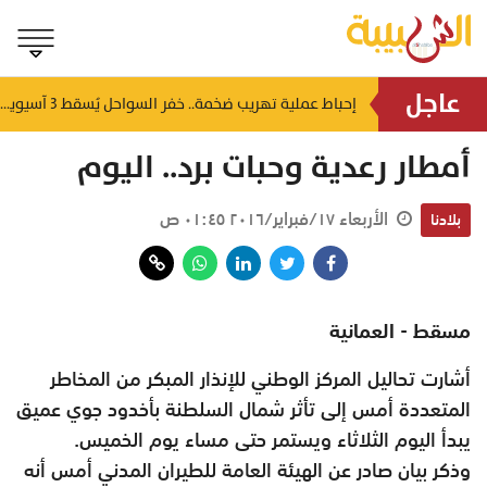
عاجل
شمل غرامات وإغلاقاً نهائياً.. "حماية المستهلك" تُعلن صدور حكم قضائي بحق مؤسستين بمسقط
إحباط عملية تهريب ضخمة.. خفر السواحل يُسقط 3 آسيويين بحوزتهم 66 كجم من الكريستال
منذ ٨ ساعات
أمطار رعدية وحبات برد.. اليوم
الأربعاء ١٧/فبراير/٢٠١٦ ٠١:٤٥ ص
بلادنا
مسقط - العمانية
أشارت تحاليل المركز الوطني للإنذار المبكر من المخاطر
المتعددة أمس إلى تأثر شمال السلطنة بأخدود جوي عميق
يبدأ اليوم الثلاثاء ويستمر حتى مساء يوم الخميس.
وذكر بيان صادر عن الهيئة العامة للطيران المدني أمس أنه