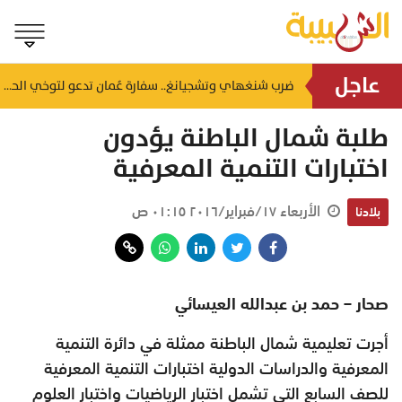
عاجل
صعود المؤشر وقيمة التداولات تتجاوز 46 مليون ريال.. ملخص تداولات بورصة مسقط اليوم
ضرب شنغهاي وتشجيانغ.. سفارة عُمان تدعو لتوخي الحيطة إثر إعصار مداري بالصين
منذ ١٧ ساعة
طلبة شمال الباطنة يؤدون
اختبارات التنمية المعرفية
الأربعاء ١٧/فبراير/٢٠١٦ ٠١:١٥ ص
بلادنا
صحار – حمد بن عبدالله العيسائي
أجرت تعليمية شمال الباطنة ممثلة في دائرة التنمية
المعرفية والدراسات الدولية اختبارات التنمية المعرفية
للصف السابع التي تشمل اختبار الرياضيات واختبار العلوم