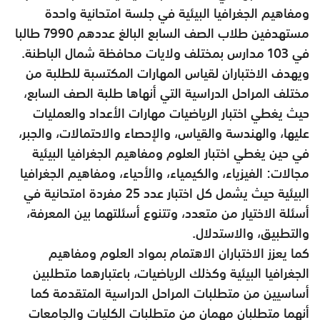
ومفاهيم الجغرافيا البيئية في جلسة امتحانية واحدة
مستهدفين طلاب الصف السابع البالغ عددهم 7990 طالبا
في 103 مدارس بمختلف ولايات محافظة شمال الباطنة.
ويهدف الاختباران لقياس المهارات المكتسبة للطلبة من
مختلف المراحل الدراسية التي أنهاها طلبة الصف السابع،
حيث يغطي اختبار الرياضيات مهارات الأعداد والعمليات
عليها، والهندسة والقياس، والإحصاء والاحتمالات، والجبر،
في حين يغطي اختبار العلوم ومفاهيم الجغرافيا البيئية
مجالات: الفيزياء، والكيمياء، والأحياء، ومفاهيم الجغرافيا
البيئية حيث يشمل كل اختبار عدد 25 مفردة امتحانية في
أسئلة الاختيار من متعدد، وتتنوع أسئلتهما بين المعرفة،
والتطبيق، والاستدلال.
كما يعزز الاختباران الاهتمام بمواد العلوم ومفاهيم
الجغرافيا البيئية وكذلك الرياضيات، باعتبارهما متطلبين
أساسيين من متطلبات المراحل الدراسية المتقدمة كما
أنهما متطلبان مهمان من متطلبات الكليات والجامعات