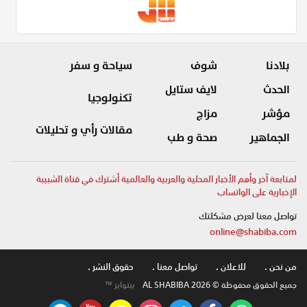
بلادنا
شوف
سياحة و سفر
الحدث
لايف ستايل
تكنولوجيا
مؤشر
مزاج
مقالات رأي و تحليلات
الجماهير
صحة و طب
لمتابعة آخر وأهم الأخبار المحلية والعربية والعالمية أشترك في قناة الشبيبة
الإخبارية على الواتساب
تواصل معنا لعرض مشكلتك
online@shabiba.com
من نحن .
للاعلان .
تواصل معنا .
حقوق النشر .
جميع الحقوق محفوظة © AL SHABIBA 2026
بيتوايز ™