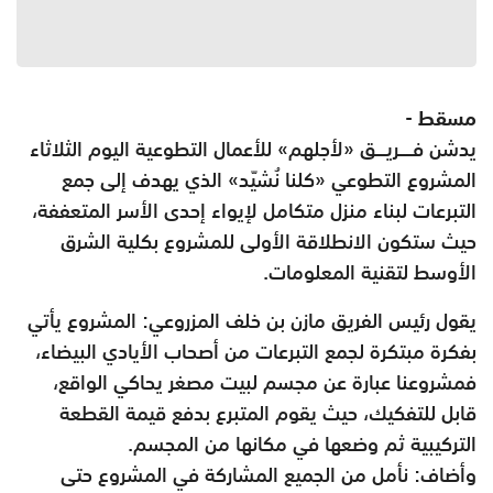
مسقط -
يدشن فــــريـــق «لأجلهم» للأعمال التطوعية اليوم الثلاثاء
المشروع التطوعي «كلنا نُشيّد» الذي يهدف إلى جمع
التبرعات لبناء منزل متكامل لإيواء إحدى الأسر المتعففة،
حيث ستكون الانطلاقة الأولى للمشروع بكلية الشرق
الأوسط لتقنية المعلومات.
يقول رئيس الفريق مازن بن خلف المزروعي: المشروع يأتي
بفكرة مبتكرة لجمع التبرعات من أصحاب الأيادي البيضاء،
فمشروعنا عبارة عن مجسم لبيت مصغر يحاكي الواقع،
قابل للتفكيك، حيث يقوم المتبرع بدفع قيمة القطعة
التركيبية ثم وضعها في مكانها من المجسم.
وأضاف: نأمل من الجميع المشاركة في المشروع حتى