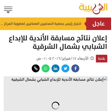
عاجل
إنجاز بحري جديد.. القبطان محمد البوسعيدي أول عُماني يقود ناقلة منتجات نفطية متوسطة المدى
اختيار رئيس جمعية الصحفيين العمانيين لعضوية المركز الدولي لمكافحة التضليل (ICCMD)
منذ ١١ ساعة
إعلان نتائج مسابقة الأندية للإبداع
الشبابي بشمال الشرقية
الأربعاء ١٧/فبراير/٢٠١٦ ٠١:٠٥ ص
بلادنا