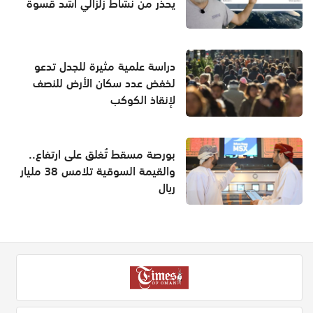
يحذر من نشاط زلزالي أشد قسوة
دراسة علمية مثيرة للجدل تدعو
لخفض عدد سكان الأرض للنصف
لإنقاذ الكوكب
بورصة مسقط تُغلق على ارتفاع..
والقيمة السوقية تلامس 38 مليار
ريال