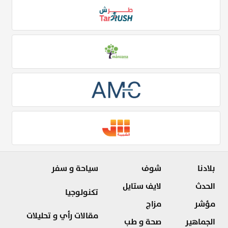
بلادنا
شوف
سياحة و سفر
الحدث
لايف ستايل
تكنولوجيا
مؤشر
مزاج
مقالات رأي و تحليلات
الجماهير
صحة و طب