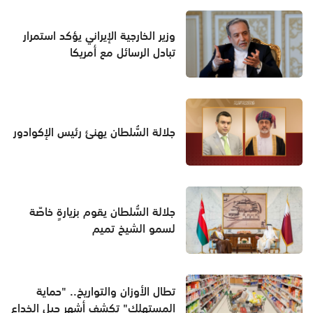
وزير الخارجية الإيراني يؤكد استمرار
تبادل الرسائل مع أمريكا
جلالة السُّلطان يهنئ رئيس الإكوادور
جلالة السُّلطان يقوم بزيارةٍ خاصّة
لسمو الشيخ تميم
تطال الأوزان والتواريخ.. "حماية
المستهلك" تكشف أشهر حيل الخداع