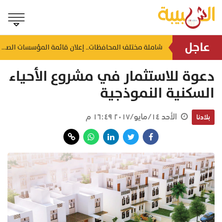
عاجل
إيقاف بيع وتصدير الكنعد رسمياً.. تفاصيل قرار الحظر الشامل حتى أكتوبر المقابل
شاملة مختلف المحافظات.. إعلان قائمة المؤسسات الصحية المعتمدة لفحص ما قبل الزواج
منذ ساعة
دعوة للاستثمار في مشروع الأحياء
السكنية النموذجية
الأحد ١٤/مايو/٢٠١٧ ١٦:٤٩ م
بلادنا