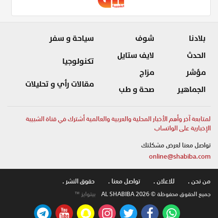
بلادنا
شوف
سياحة و سفر
الحدث
لايف ستايل
تكنولوجيا
مؤشر
مزاج
مقالات رأي و تحليلات
الجماهير
صحة و طب
لمتابعة آخر وأهم الأخبار المحلية والعربية والعالمية أشترك في قناة الشبيبة
الإخبارية على الواتساب
تواصل معنا لعرض مشكلتك
online@shabiba.com
من نحن .
للاعلان .
تواصل معنا .
حقوق النشر .
جميع الحقوق محفوظة © AL SHABIBA 2026
بيتوايز ™